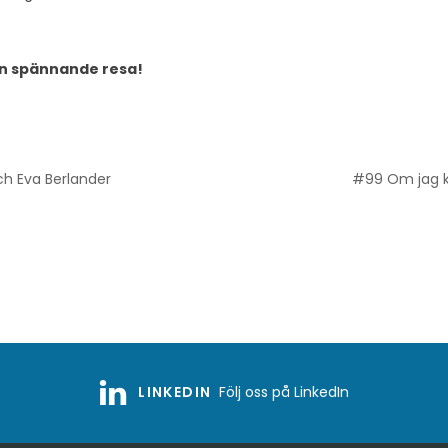
n spännande resa!
h Eva Berlander
#99 Om jag ku
LINKEDIN
Följ oss på LinkedIn