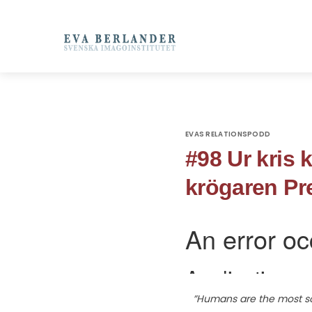
EVAS RELATIONSPODD
#98 Ur kris
krögaren Pr
”Humans are the most so