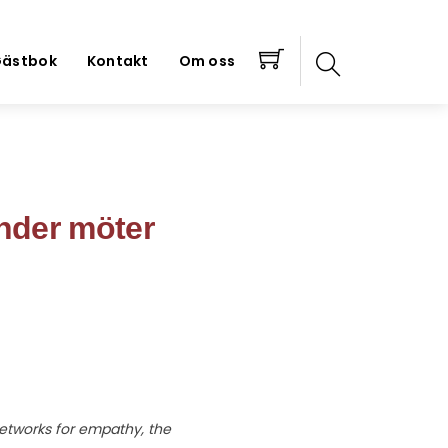
ästbok
Kontakt
Om oss
ander möter
etworks for empathy, the