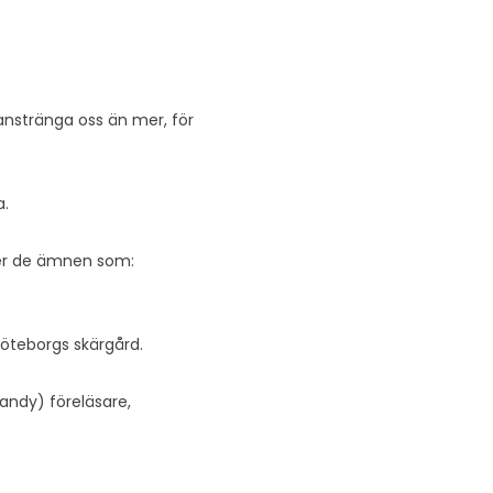
t anstränga oss än mer, för
a.
ser de ämnen som:
Göteborgs skärgård.
andy) föreläsare,