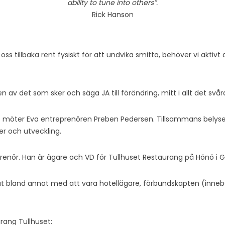
ability to tune into others”.
Rick Hanson
CKLING
a oss tillbaka rent fysiskt för att undvika smitta, behöver vi aktiv
 av det som sker och säga JA till förändring, mitt i allt det svår
et möter Eva entreprenören Preben Pedersen. Tillsammans bely
der och utveckling.
prenör. Han är ägare och VD för Tullhuset Restaurang på Hönö i 
at bland annat med att vara hotellägare, förbundskapten (inneb
rang Tullhuset: