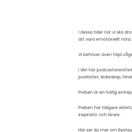
UR KRIS KOMMER UTVE
I dessa tider när vi ska dr
att vara emotionellt nära.
Vi behöver även följa vågen
I det här podcastavsnitt
positivitet, ledarskap, hin
Preben är en härlig entre
Preben har tidigare arbet
inspiratör och lärare.
Här ser du mer om Restau