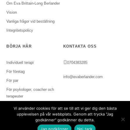
Om Eva Brittain-Long Berlander
Vision
Vanliga frågor vid beställning
Integritetspolicy
BÖRJA HÄR
KONTAKTA OSS
Individuell terapi
0704383285
För företag
info@evaberlander.com
För par
För psykologer, coacher och
terapeuter
Vi använder cookies för att se till att vi ger dig den bästa
upplevelsen på vår webbplats. Genom att trycka "Jag
godkänner" godkänner du detta.
Copyright © 2024 Svenska Imagoinstitutet. Alla rättigheter
Jag godkänner
Nej tack