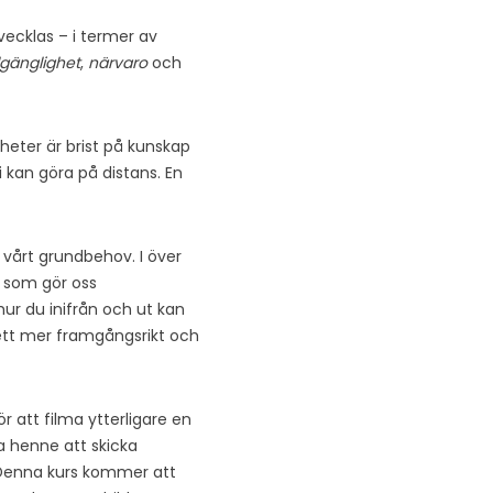
vecklas – i termer av
llgänglighet
,
närvaro
och
igheter är brist på kunskap
 kan göra på distans. En
, vårt grundbehov. I över
et som gör oss
 hur du inifrån och ut kan
t ett mer framgångsrikt och
 att filma ytterligare en
a henne att skicka
enna kurs kommer att