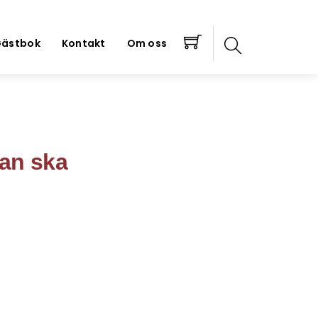
ästbok
Kontakt
Om oss
nan ska