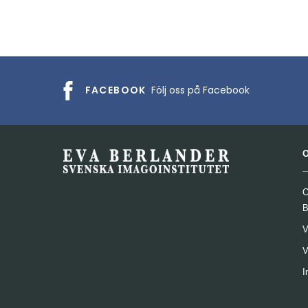
FACEBOOK
Följ oss på Facebook
O
B
V
V
I