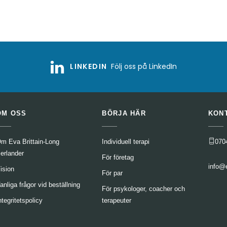
LINKEDIN
Följ oss på LinkedIn
OM OSS
BÖRJA HÄR
KON
m Eva Brittain-Long
Individuell terapi
070
erlander
För företag
info@
ision
För par
anliga frågor vid beställning
För psykologer, coacher och
ntegritetspolicy
terapeuter