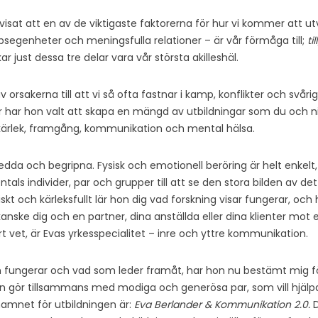
visat att en av de viktigaste faktorerna för hur vi kommer att ut
psegenheter och meningsfulla relationer – är vår förmåga till;
ti
ar just dessa tre delar vara vår största akilleshäl.
v orsakerna till att vi så ofta fastnar i kamp, konflikter och svår
ör har hon valt att skapa en mängd av utbildningar som du och ni
 kärlek, framgång, kommunikation och mental hälsa.
 sedda och begripna. Fysisk och emotionell beröring är helt enkelt
ntals individer, par och grupper till att se den stora bilden av d
skt och kärleksfullt lär hon dig vad forskning visar fungerar, och
v, kanske dig och en partner, dina anställda eller dina klienter mo
ert vet, är Evas yrkesspecialitet – inre och yttre kommunikation.
fungerar och vad som leder framåt, har hon nu bestämt mig för
on gör tillsammans med modiga och generösa par, som vill hjälp
amnet för utbildningen är:
Eva Berlander & Kommunikation 2.0.
D