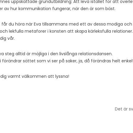
nes uppskattade grundutbildning: Att leva istället för att överle
ljer av hur kommunikation fungerar, när den är som bäst.
t får du höra när Eva tillsammans med ett av dessa modiga och 
 och lekfulla metaforer i konsten att skapa kärleksfulla relation
dig vår.
 steg alltid är möjliga i den livslånga relationsdansen.
vi förändrar sättet som vi ser på saker, ja, då förändras helt enkelt
 dig varmt välkommen att lyssna!
Det är s