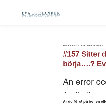
EVAS RELATIONSPODD
INSPIRAT
,
#157 Sitter 
börja….? Eva
Är du först på bollen e