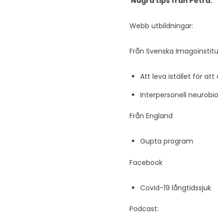
Några tips från Petra:
Webb utbildningar:
Från Svenska Imagoinstitu
Att leva istället för at
Interpersonell neurobiol
Från England
Gupta program
Facebook
Covid-19 långtidssjuk
Podcast: