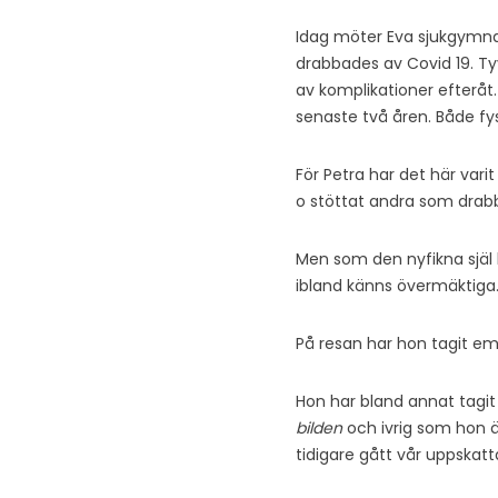
Idag möter Eva sjukgymnas
drabbades av Covid 19. Ty
av komplikationer efteråt.
senaste två åren. Både fy
För Petra har det här varit
o stöttat andra som drab
Men som den nyfikna själ 
ibland känns övermäktiga
På resan har hon tagit emot
Hon har bland annat tagit
bilden
och ivrig som hon ä
tidigare gått vår uppskat