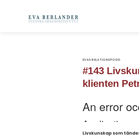
EVAS RELATIONSPODD
#143 Livsku
klienten Pet
Livskunskap som tänder