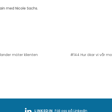
pain med Nicole Sachs.
lander möter klienten
#144 Hur ökar vi vår m
LINKEDIN
Följ oss på LinkedIn