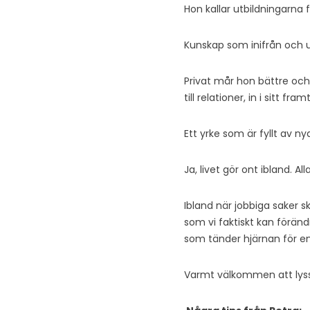
Hon kallar utbildningarna 
Kunskap som inifrån och ut 
Privat mår hon bättre oc
till relationer, in i sitt fram
Ett yrke som är fyllt av ny
Ja, livet gör ont ibland. A
Ibland när jobbiga saker sk
som vi faktiskt kan förän
som tänder hjärnan för ener
Varmt välkommen att lys