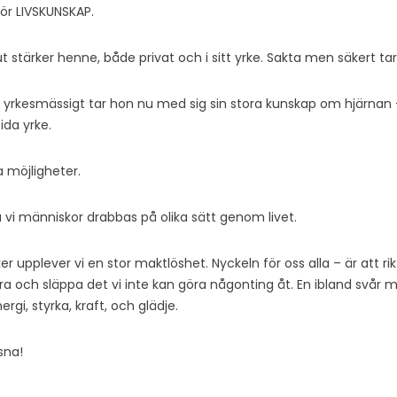
för LIVSKUNSKAP.
stärker henne, både privat och i sitt yrke. Sakta men säkert tar hon
h yrkesmässigt tar hon nu med sig sin stora kunskap om hjärna
tida yrke.
a möjligheter.
lla vi människor drabbas på olika sätt genom livet.
er upplever vi en stor maktlöshet. Nyckeln för oss alla – är att rik
dra och släppa det vi inte kan göra någonting åt. En ibland sv
gi, styrka, kraft, och glädje.
sna!