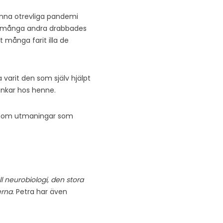
enna otrevliga pandemi
ga, många andra drabbades
t många farit illa de
a varit den som själv hjälpt
ankar hos henne.
igenom utmaningar som
l neurobiologi, den stora
erna
. Petra har även