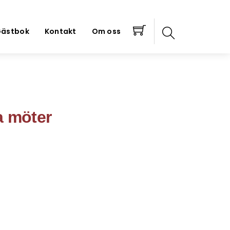
ästbok
Kontakt
Om oss
a möter