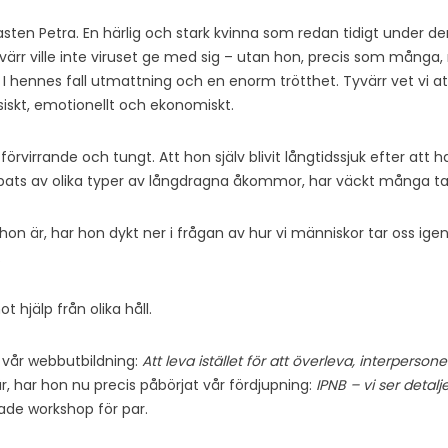
ten Petra. En härlig och stark kvinna som redan tidigt under d
värr ville inte viruset ge med sig – utan hon, precis som mån
 I hennes fall utmattning och en enorm trötthet. Tyvärr vet vi at
siskt, emotionellt och ekonomiskt.
 förvirrande och tungt. Att hon själv blivit långtidssjuk efter att h
bats av olika typer av långdragna åkommor, har väckt många t
hon är, har hon dykt ner i frågan av hur vi människor tar oss 
.
 hjälp från olika håll.
 vår webbutbildning:
Att leva istället för att överleva,
interpersonel
r, har hon nu precis påbörjat vår fördjupning:
IPNB – vi ser detalj
tade workshop för par.