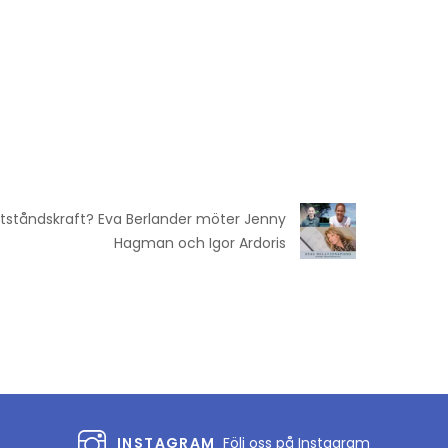
otståndskraft? Eva Berlander möter Jenny
Hagman och Igor Ardoris
INSTAGRAM
Följ oss på Instagram