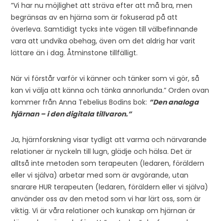
”Vi har nu möjlighet att sträva efter att må bra, men
begränsas av en hjärna som är fokuserad på att
överleva. Samtidigt tycks inte vägen till välbefinnande
vara att undvika obehag, även om det aldrig har varit
lättare än i dag. Åtminstone tillfälligt.
När vi förstår varför vi känner och tänker som vi gör, så
kan vi välja att känna och tänka annorlunda.” Orden ovan
kommer från Anna Tebelius Bodins bok:
”Den analoga
hjärnan – i den digitala tillvaron.”
Ja, hjärnforskning visar tydligt att varma och närvarande
relationer är nyckeln till lugn, glädje och hälsa. Det är
alltså inte metoden som terapeuten (ledaren, föräldern
eller vi själva) arbetar med som är avgörande, utan
snarare HUR terapeuten (ledaren, föräldern eller vi själva)
använder oss av den metod som vi har lärt oss, som är
viktig. Vi är våra relationer och kunskap om hjärnan är