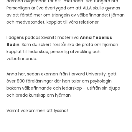
därmed avgörande för att ”metoden” ska fungera bra.
Personligen är Eva övertygad om att ALLA skulle gynnas
av att förstå mer om triangeln av välbefinnande: Hjärnan
och medvetandet, kopplat till våra relationer.
I dagens podcastavsnitt möter Eva
Anna Tebelius
Bodin
. Som du säkert förstår ska de prata om hjärnan
kopplat till ledarskap, personlig utveckling och
välbefinnande.
Anna har, sedan examen från Harvard University, gett
över 800 föreläsningar där hon talar om psykologin
bakom välbefinnande och ledarskap – utifrån sin djupa
och breda kunskap om hjärnan.
Varmt välkommen att lyssna!