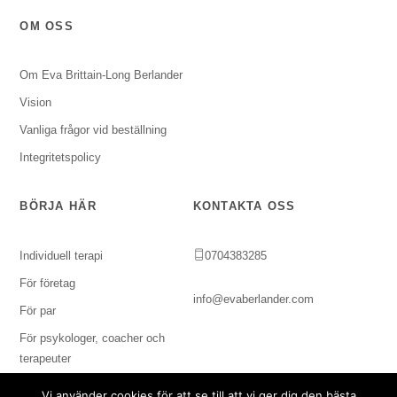
OM OSS
Om Eva Brittain-Long Berlander
Vision
Vanliga frågor vid beställning
Integritetspolicy
BÖRJA HÄR
KONTAKTA OSS
Individuell terapi
0704383285
För företag
info@evaberlander.com
För par
För psykologer, coacher och
terapeuter
Vi använder cookies för att se till att vi ger dig den bästa