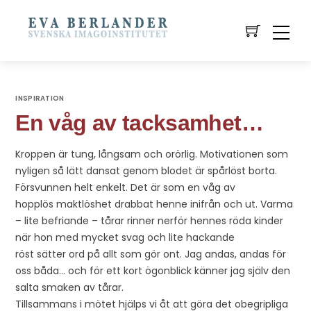
INSPIRATION
En våg av tacksamhet…
Kroppen är tung, långsam och orörlig. Motivationen som
nyligen så lätt dansat genom blodet är spårlöst borta.
Försvunnen helt enkelt. Det är som en våg av
hopplös maktlöshet drabbat henne inifrån och ut. Varma
– lite befriande – tårar rinner nerför hennes röda kinder
när hon med mycket svag och lite hackande
röst sätter ord på allt som gör ont. Jag andas, andas för
oss båda… och för ett kort ögonblick känner jag själv den
salta smaken av tårar.
Tillsammans i mötet hjälps vi åt att göra det obegripliga