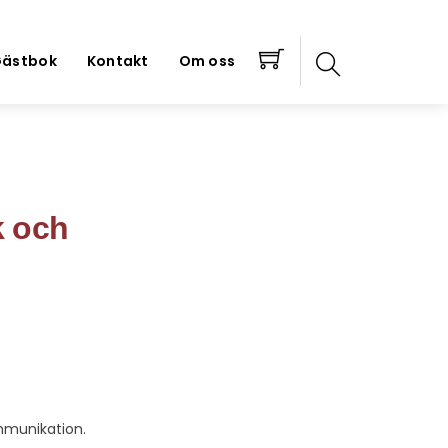
ästbok
Kontakt
Om oss
k och
ommunikation.