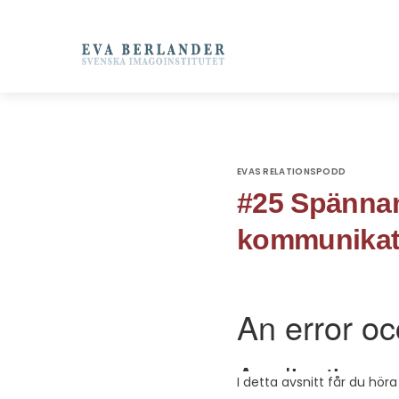
EVAS RELATIONSPODD
#25 Spännan
kommunikati
I detta avsnitt får du hör