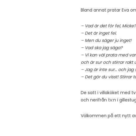
Bland annat pratar Eva om
– Vad är det för fel, Micke?
– Det är inget fel.
– Men du säger ju inget!
– Vad ska jag säga?
– Vi kan väl prata med var
och är sur och stirrar rakt u
– Jag är inte sur… och jag st
– Det gör du visst! Stirrar 
De satt i villaköket med t
och nerifrån tv:n i gilles
Välkommen på ett nytt av