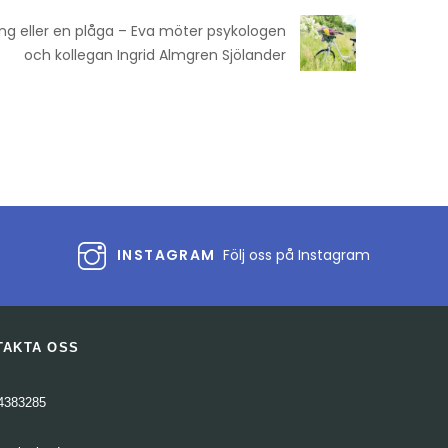
ng eller en plåga – Eva möter psykologen
och kollegan Ingrid Almgren Sjölander
INSTAGRAM
Följ oss på Instagram
TAKTA OSS
4383285