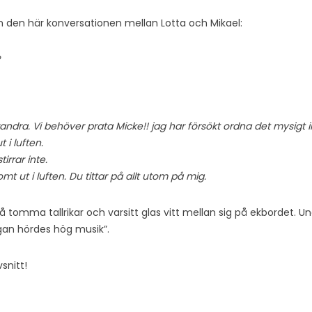
 den här konversationen mellan Lotta och Mikael:
andra. Vi behöver prata Micke!! jag har försökt ordna det mysigt ik
t i luften.
irrar inte.
tomt ut i luften. Du tittar på allt utom på mig.
vå tomma tallrikar och varsitt glas vitt mellan sig på ekbordet. U
tugan hördes hög musik”.
snitt!