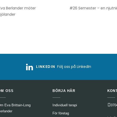
Eva Berlander möter
#26 Semester – en njutni
Sjölander
LINKEDIN
Följ oss på LinkedIn
OM OSS
BÖRJA HÄR
KON
m Eva Brittain-Long
Individuell terapi
070
erlander
För företag