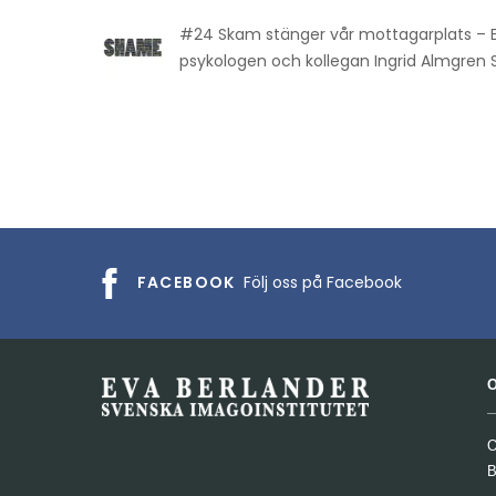
#24 Skam stänger vår mottagarplats – 
psykologen och kollegan Ingrid Almgren 
FACEBOOK
Följ oss på Facebook
O
B