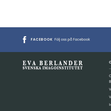
FACEBOOK
Följ oss på Facebook
O
B
V
V
I