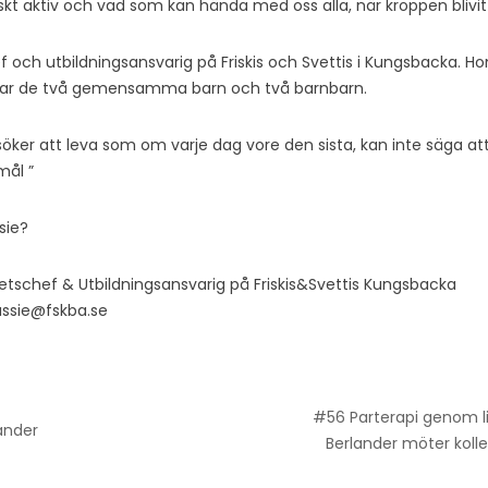
skt aktiv och vad som kan hända med oss alla, när kroppen blivit r
 och utbildningsansvarig på Friskis och Svettis i Kungsbacka. Ho
har de två gemensamma barn och två barnbarn.
öker att leva som om varje dag vore den sista, kan inte säga att
mål ”
sie?
tschef & Utbildningsansvarig på Friskis&Svettis Kungsbacka
sussie@fskba.se
#56 Parterapi genom li
ander
Berlander möter kol