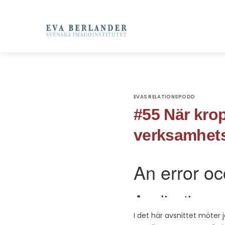
EVAS RELATIONSPODD
#55 När krop
verksamhet
I det här avsnittet möter