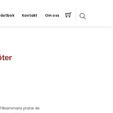
ästbok
Kontakt
Om oss
öter
 Tillsammans pratar de