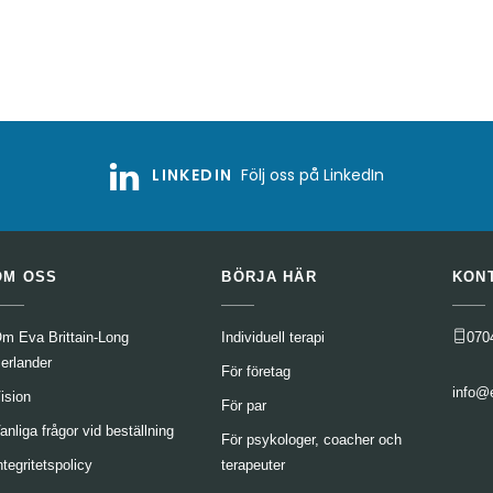
LINKEDIN
Följ oss på LinkedIn
OM OSS
BÖRJA HÄR
KON
m Eva Brittain-Long
Individuell terapi
070
erlander
För företag
info@
ision
För par
anliga frågor vid beställning
För psykologer, coacher och
ntegritetspolicy
terapeuter