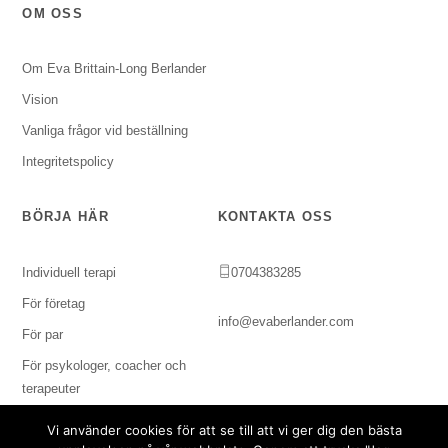
OM OSS
Om Eva Brittain-Long Berlander
Vision
Vanliga frågor vid beställning
Integritetspolicy
BÖRJA HÄR
KONTAKTA OSS
Individuell terapi
0704383285
För företag
info@evaberlander.com
För par
För psykologer, coacher och
terapeuter
Vi använder cookies för att se till att vi ger dig den bästa