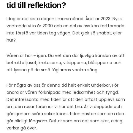
tid till reflektion?
Idag är det sista dagen i marsmånad. Året är 2023. Nyss
väntande vi in år 2000 och en del av oss kan fortfarande
inte förstå var tiden tog vägen. Det gick så snabbt, eller
hur?
Våren är här – igen. Du vet den där ljuvliga känslan av att
betrakta ljuset, krokusarna, vitsipporna, blåsipporna och
att lyssna på de små fåglarnas vackra sång.
För några av oss är denna tid helt enkelt underbar. För
andra är våren förknippad med ledsamhet och tyngd.
Det intressanta med tiden är att den oftast upplevs som
om den rusar förbi när vi har det bra. Är vi deppade och
går igenom svåra saker känns tiden nästan som om den
går olidligt långsam. Det är som om det som sker, aldrig
verkar gå över.