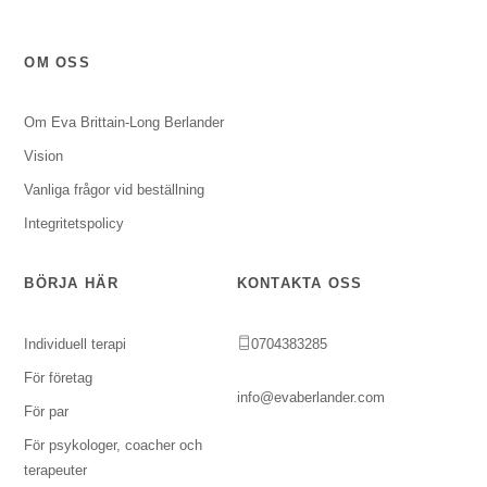
OM OSS
Om Eva Brittain-Long Berlander
Vision
Vanliga frågor vid beställning
Integritetspolicy
BÖRJA HÄR
KONTAKTA OSS
Individuell terapi
0704383285
För företag
info@evaberlander.com
För par
För psykologer, coacher och
terapeuter