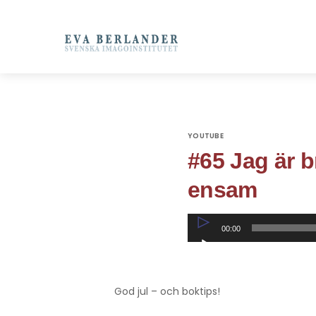
YOUTUBE
#65 Jag är b
ensam
Ljudspelare
00:00
God jul – och boktips!