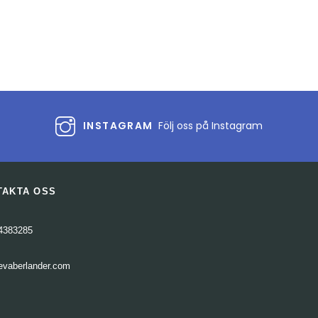
eller
sänka
volymen.
INSTAGRAM
Följ oss på Instagram
TAKTA OSS
4383285
evaberlander.com