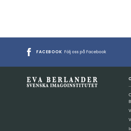
FACEBOOK
Följ oss på Facebook
O
B
V
V
I