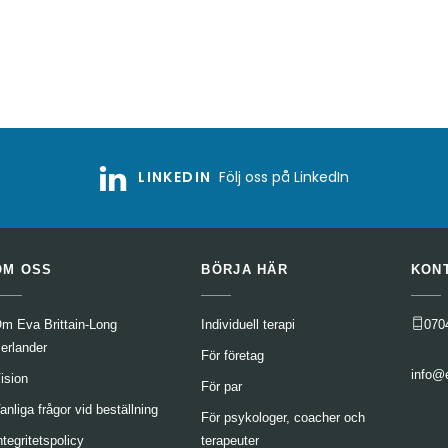
LINKEDIN
Följ oss på LinkedIn
OM OSS
BÖRJA HÄR
KON
m Eva Brittain-Long
Individuell terapi
070
erlander
För företag
info@
ision
För par
anliga frågor vid beställning
För psykologer, coacher och
ntegritetspolicy
terapeuter