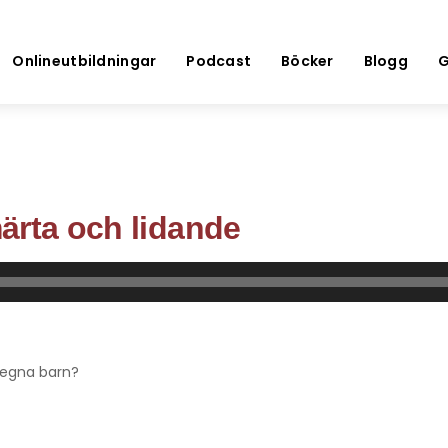
Onlineutbildningar
Podcast
Böcker
Blogg
G
̈rta och lidande
a egna barn?