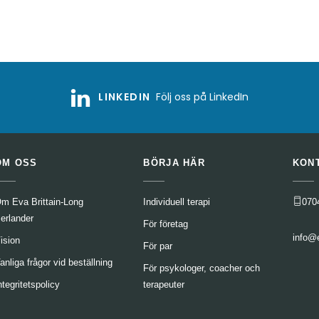
LINKEDIN
Följ oss på LinkedIn
OM OSS
BÖRJA HÄR
KON
m Eva Brittain-Long
Individuell terapi
070
erlander
För företag
info@
ision
För par
anliga frågor vid beställning
För psykologer, coacher och
ntegritetspolicy
terapeuter