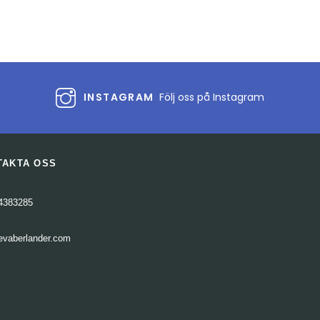
volymen.
INSTAGRAM
Följ oss på Instagram
TAKTA OSS
4383285
evaberlander.com