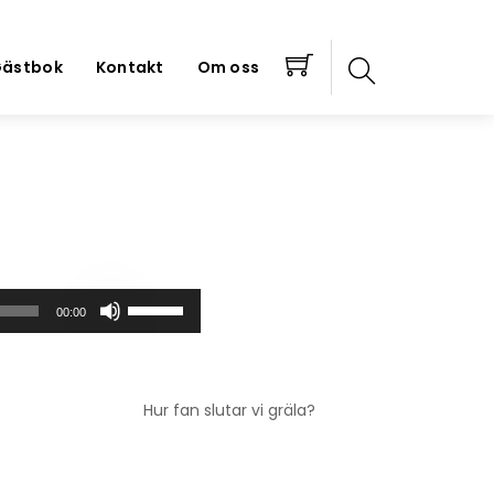
ästbok
Kontakt
Om oss
Använd
00:00
upp/ner-
piltangenterna
för
att
Hur fan slutar vi gräla?
höja
eller
sänka