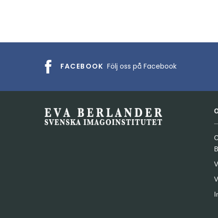
FACEBOOK
Följ oss på Facebook
O
B
V
V
I