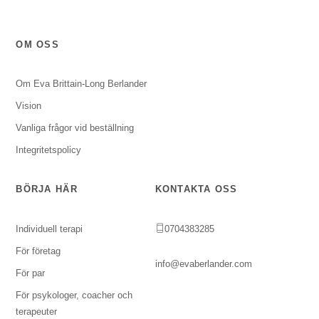
OM OSS
Om Eva Brittain-Long Berlander
Vision
Vanliga frågor vid beställning
Integritetspolicy
BÖRJA HÄR
KONTAKTA OSS
Individuell terapi
0704383285
För företag
info@evaberlander.com
För par
För psykologer, coacher och
terapeuter