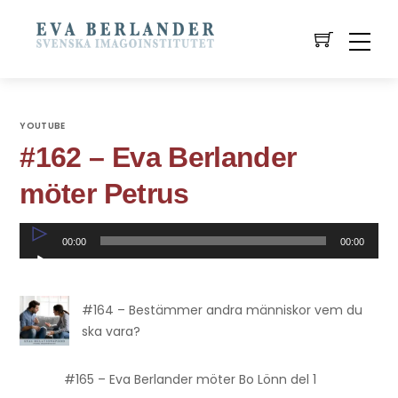
YOUTUBE
#162 – Eva Berlander
möter Petrus
Ljudspelare
00:00
00:00
#164 – Bestämmer andra människor vem du
ska vara?
#165 – Eva Berlander möter Bo Lönn del 1