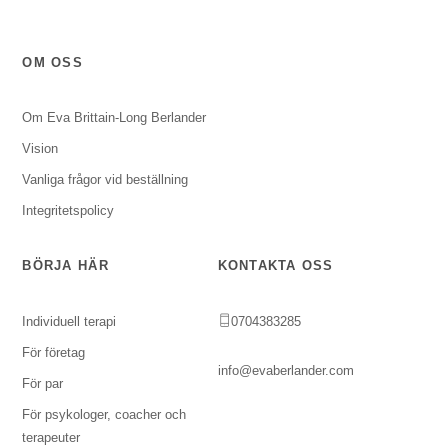
OM OSS
Om Eva Brittain-Long Berlander
Vision
Vanliga frågor vid beställning
Integritetspolicy
BÖRJA HÄR
KONTAKTA OSS
Individuell terapi
0704383285
För företag
info@evaberlander.com
För par
För psykologer, coacher och
terapeuter