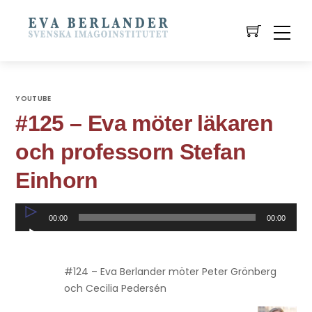
YOUTUBE
#125 – Eva möter läkaren
och professorn Stefan
Einhorn
Ljudspelare
00:00
00:00
#124 – Eva Berlander möter Peter Grönberg
och Cecilia Pedersén