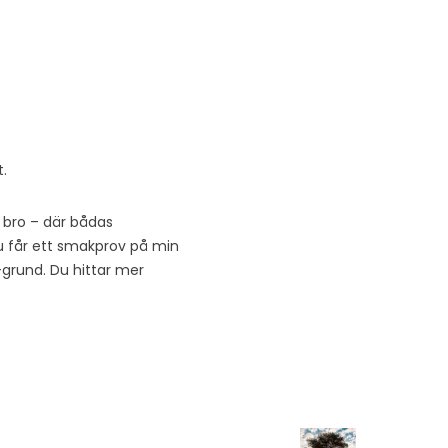
t.
n bro – där bådas
Du får ett smakprov på min
-grund. Du hittar mer