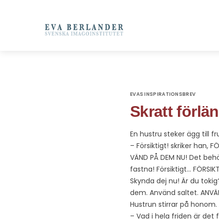
EVAS INSPIRATIONSBREV
Skratt förlän
En hustru steker ägg till 
– Försiktigt! skriker han
VÄND PÅ DEM NU! Det behö
fastna! Försiktigt… FÖRSI
Skynda dej nu! Är du tokig
dem. Använd saltet. ANVÄN
Hustrun stirrar på honom.
– Vad i hela friden är det 