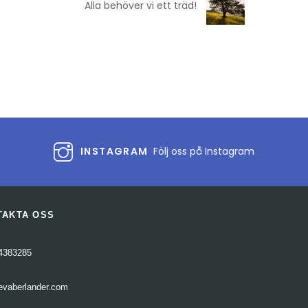
Alla behöver vi ett träd!
INSTAGRAM
Följ oss på Instagram
TAKTA OSS
4383285
evaberlander.com