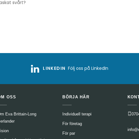
askat svårt?
LINKEDIN
Följ oss på LinkedIn
OM OSS
BÖRJA HÄR
KON
m Eva Brittain-Long
Individuell terapi
070
erlander
För företag
info@
ision
För par