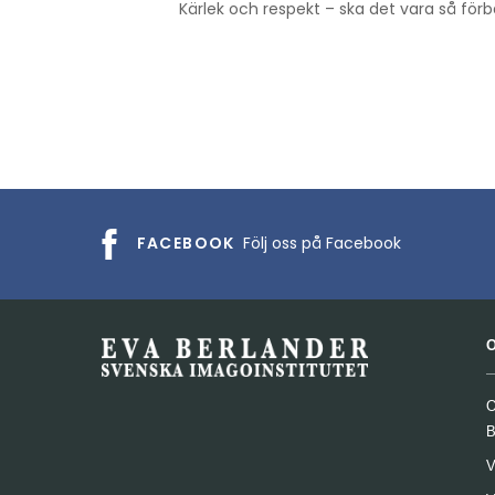
Kärlek och respekt – ska det vara så förb
FACEBOOK
Följ oss på Facebook
O
B
V