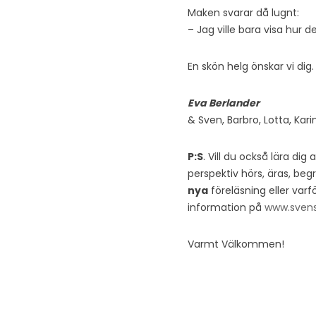
Maken svarar då lugnt:
– Jag ville bara visa hur de
En skön helg önskar vi di
Eva Berlander
& Sven, Barbro, Lotta, Kar
P:S
. Vill du också lära di
perspektiv hörs, äras, be
nya
föreläsning eller varf
information på
www.sven
Varmt Välkommen!