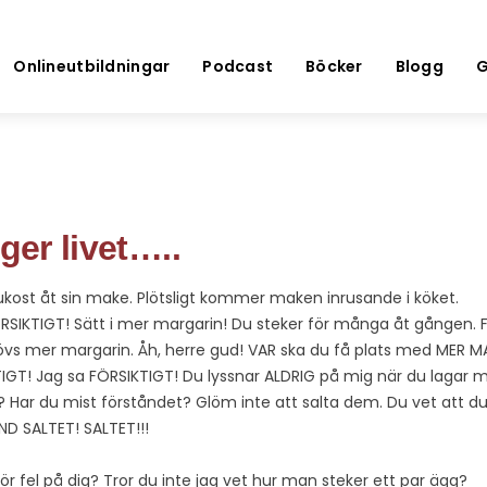
Onlineutbildningar
Podcast
Böcker
Blogg
G
ger livet…..
frukost åt sin make. Plötsligt kommer maken inrusande i köket.
, FÖRSIKTIGT! Sätt i mer margarin! Du steker för många åt gånge
vs mer margarin. Åh, herre gud! VAR ska du få plats med MER
KTIGT! Jag sa FÖRSIKTIGT! Du lyssnar ALDRIG på mig när du lagar 
? Har du mist förståndet? Glöm inte att salta dem. Du vet att du
D SALTET! SALTET!!!
för fel på dig? Tror du inte jag vet hur man steker ett par ägg?