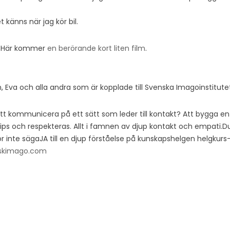
t känns när jag kör bil.
g. Här kommer
en berörande kort liten film
.
in, Eva och alla andra som är kopplade till Svenska Imagoinstitute
g att kommunicera på ett sätt som leder till kontakt? Att bygga e
grips och respekteras. Allt i famnen av djup kontakt och empati.
ör inte sägaJA till en djup förståelse på kunskapshelgen helgkurs
skimago.com