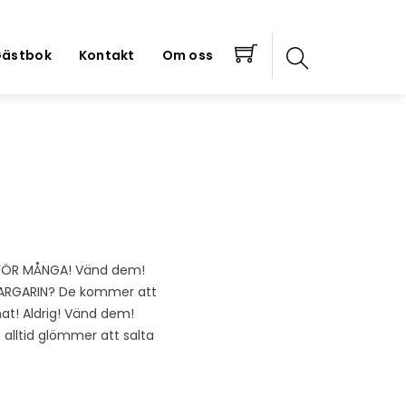
ästbok
Kontakt
Om oss
n. FÖR MÅNGA! Vänd dem!
 MARGARIN? De kommer att
mat! Aldrig! Vänd dem!
 alltid glömmer att salta