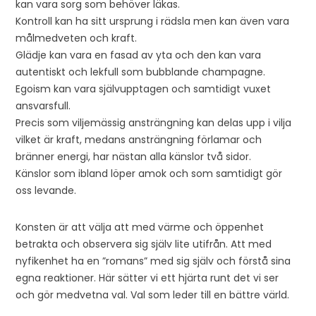
kan vara sorg som behöver läkas.
Kontroll kan ha sitt ursprung i rädsla men kan även vara
målmedveten och kraft.
Glädje kan vara en fasad av yta och den kan vara
autentiskt och lekfull som bubblande champagne.
Egoism kan vara självupptagen och samtidigt vuxet
ansvarsfull.
Precis som viljemässig ansträngning kan delas upp i vilja
vilket är kraft, medans ansträngning förlamar och
bränner energi, har nästan alla känslor två sidor.
Känslor som ibland löper amok och som samtidigt gör
oss levande.
Konsten är att välja att med värme och öppenhet
betrakta och observera sig själv lite utifrån. Att med
nyfikenhet ha en ”romans” med sig själv och förstå sina
egna reaktioner. Här sätter vi ett hjärta runt det vi ser
och gör medvetna val. Val som leder till en bättre värld.