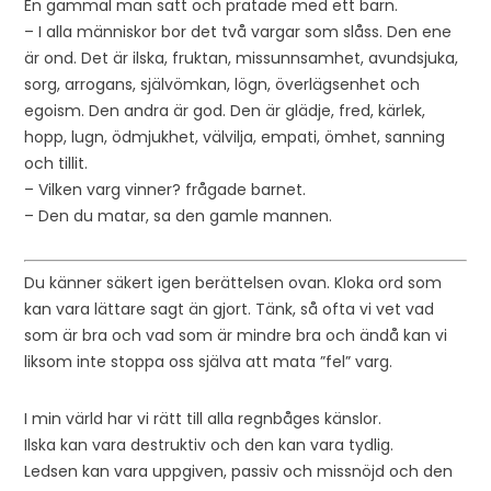
En gammal man satt och pratade med ett barn.
– I alla människor bor det två vargar som slåss. Den ene
är ond. Det är ilska, fruktan, missunnsamhet, avundsjuka,
sorg, arrogans, självömkan, lögn, överlägsenhet och
egoism. Den andra är god. Den är glädje, fred, kärlek,
hopp, lugn, ödmjukhet, välvilja, empati, ömhet, sanning
och tillit.
– Vilken varg vinner? frågade barnet.
– Den du matar, sa den gamle mannen.
Du känner säkert igen berättelsen ovan. Kloka ord som
kan vara lättare sagt än gjort. Tänk, så ofta vi vet vad
som är bra och vad som är mindre bra och ändå kan vi
liksom inte stoppa oss själva att mata ”fel” varg.
I min värld har vi rätt till alla regnbåges känslor.
Ilska kan vara destruktiv och den kan vara tydlig.
Ledsen kan vara uppgiven, passiv och missnöjd och den