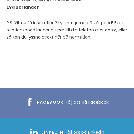
Välkommen på en spännande resa!
Eva Berlander
P.S. Vill du få inspiration? Lyssna gärna på vår podd! Eva’s
relationspodd laddar du ner till din telefon eller dator, eller
så kan du lyssna direkt
här på hemsidan
.
FACEBOOK
Följ oss på Facebook
LINKEDIN
Följ oss på LinkedIn