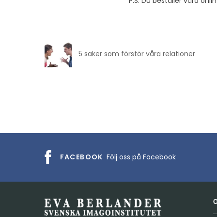
P.S. Du beställer våra on
5 saker som förstör våra relationer
FACEBOOK
Följ oss på Facebook