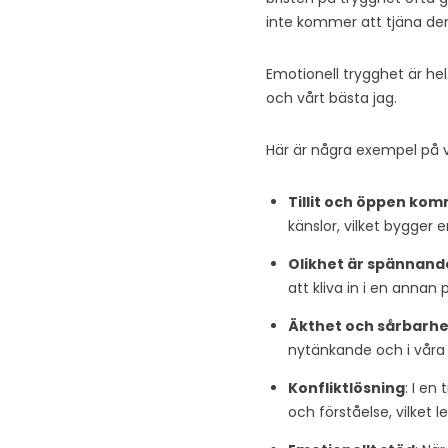
inte kommer att tjäna de
Emotionell trygghet är helt
och vårt bästa jag.
Här är några exempel på va
Tillit och öppen ko
känslor, vilket bygger 
Olikhet är spännand
att kliva in i en annan 
Äkthet och sårbarhe
nytänkande och i våra pr
Konfliktlösning
: I e
och förståelse, vilket le