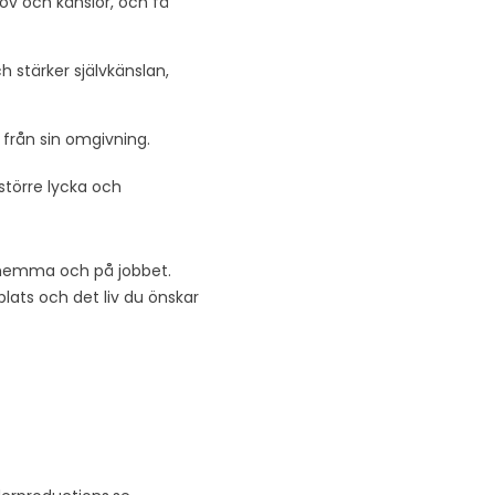
ov och känslor, och få
h stärker självkänslan,
 från sin omgivning.
 större lycka och
e hemma och på jobbet.
lats och det liv du önskar