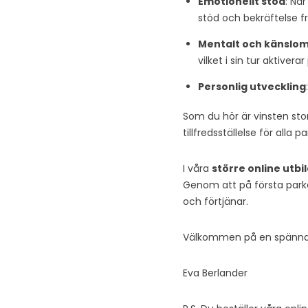
Emotionellt stöd
: Nä
stöd och bekräftelse fr
Mentalt och känslom
vilket i sin tur aktivera
Personlig utveckling
Som du hör är vinsten stor 
tillfredsställelse för alla pa
I våra
större online utbi
Genom att på första parket
och förtjänar.
Välkommen på en spänna
Eva Berlander