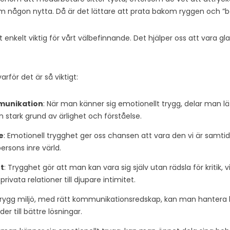
m någon nytta. Då är det lättare att prata bakom ryggen och ”b
 enkelt viktig för vårt välbefinnande. Det hjälper oss att vara gl
rför det är så viktigt:
mmunikation
: När man känner sig emotionellt trygg, delar man lä
en stark grund av ärlighet och förståelse.
e
: Emotionell trygghet ger oss chansen att vara den vi är samtid
persons inre värld.
t
: Trygghet gör att man kan vara sig själv utan rädsla för kritik, vilk
ivata relationer till djupare intimitet.
n trygg miljö, med rätt kommunikationsredskap, kan man hantera
der till bättre lösningar.