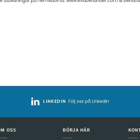
line utbildningar på hemsidorna: www.evaberlander.com & berlan
LINKEDIN
Följ oss på LinkedIn
OM OSS
BÖRJA HÄR
KON