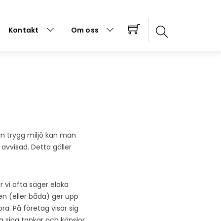
Kontakt
Om oss
 en trygg miljö kan man
 avvisad. Detta gäller
r vi ofta säger elaka
n en (eller båda) ger upp
ra. På företag visar sig
a sina tankar och känslor