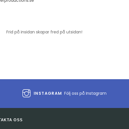
derproductions.se
Frid på insidan skapar fred på utsidan!
INSTAGRAM
Följ oss på Instagram
TAKTA OSS