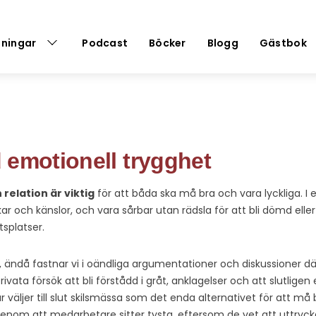
dningar
Podcast
Böcker
Blogg
Gästbok
 emotionell trygghet
 relation är viktig
för att båda ska må bra och vara lyckliga. I
nkar och känslor, och vara sårbar utan rädsla för att bli dömd eller
splatser.
, ändå fastnar vi i oändliga argumentationer och diskussioner dä
privata försök att bli förstådd i gråt, anklagelser och att slutlige
 väljer till slut skilsmässa som det enda alternativet för att må b
genom att medarbetare sitter tysta, eftersom de vet att uttryck