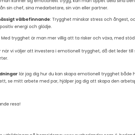
r man känner sig emotionellt trygg, kan man öppet dela sina beh
ån sin chef, sina medarbetare, sin vän eller partner.
ässigt välbefinnande
: Trygghet minskar stress och ångest, oc
r positiv energi och glädje.
: Med trygghet är man mer villig att ta risker och växa, med stöd
när vi väljer att investera i emotionell trygghet, då det leder till
rter.
ldningar
lär jag dig hur du kan skapa emotionell trygghet båd
t, se mitt arbete med par, hjälper jag dig att skapa den arbetsp
nde resa!