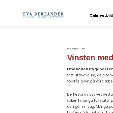
Onlineutbil
INSPIRATION
Vinsten med
Emotionell trygghet i en
fritt uttrycka sig, dela ta
förstås även på våra arbet
De flesta av oss vet detta
saker. I många fall slutar 
och går sin väg. Många par
bristen på trygghet ofta 