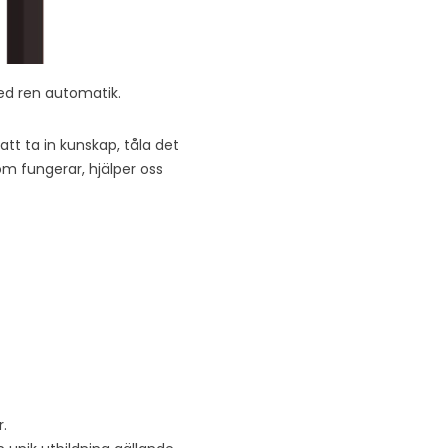
med ren automatik.
att ta in kunskap, tåla det
om fungerar, hjälper oss
r.