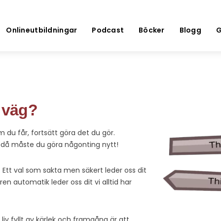
Onlineutbildningar
Podcast
Böcker
Blogg
G
å väg?
m du får, fortsätt göra det du gör.
 ja då måste du göra någonting nytt!
l. Ett val som sakta men säkert leder oss dit
 ren automatik leder oss dit vi alltid har
a liv fyllt av kärlek och framgång är att