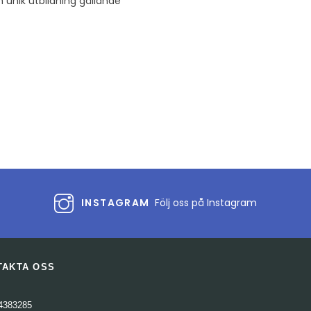
En unik utbildning gällande
INSTAGRAM
Följ oss på Instagram
TAKTA OSS
4383285