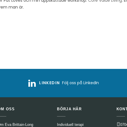
 Dr Pat Loves och min uppskattade workshop:
Core Value Living
. 
 vem man är.
LINKEDIN
Följ oss på LinkedIn
OM OSS
BÖRJA HÄR
KON
m Eva Brittain-Long
Individuell terapi
070