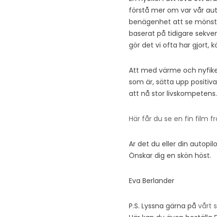
förstå mer om var vår auto
benägenhet att se mönst
baserat på tidigare sekven
gör det vi ofta har gjort,
Att med värme och nyfikenhe
som är, sätta upp positiv
att nå stor livskompetens
Här får du se en fin film
Ar det du eller din autopil
Önskar dig en skön höst.
Eva Berlander
P.S. Lyssna gärna på
vårt 