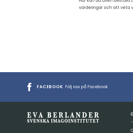
Här kan du även beställa
värderingar och att veta
FACEBOOK
Följ oss på Facebook
O