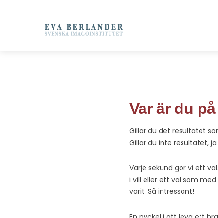
Var är du p
Gillar du det resultatet so
Gillar du inte resultatet,
Varje sekund gör vi ett va
i vill eller ett val som med
varit. Så intressant!
En nyckel i att leva ett br