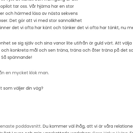
pilot tar oss. Vår hjärna har en stor
er och härmed läsa av nästa sekvens
ser. Det gör att vi med stor sannolikhet
 känner det vi ofta har känt och tänker det vi ofta har tänkt, nu 
t se sig själv och sina vanor lite utifrån är guld värt. Att välja 
a och konkreta mål och sen träna, träna och åter träna på det s
. Så spännande!
 från en mycket klok man
.
ot som väljer din väg?
senaste poddavsnitt
. Du kommer väl ihåg, att vi är våra relatione