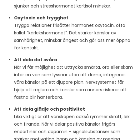
sjunker och stresshormonet kortisol minskar.
Oxytocin och trygghet
Trygga relationer frisätter hormonet oxytocin, ofta
kallat ”kärlekshormonet”. Det stärker känslor av
samhörighet, minskar ångest och gör oss mer öppna
för kontakt.
Att dela det svåra
När vi får möjlighet att uttrycka smärta, oro eller skam
inför en vän som lyssnar utan att döma, integreras
våra känslor på ett djupare plan. Nervsystemet får
hjälp att reglera och känslor som annars riskerar att
fastna blir hanterbara.
Att dela glädje och positivitet
Lika viktigt är att vänskapen också rymmer skratt, lek
och firande. När vi delar positiva känslor frigörs
endorfiner och dopamin – signalsubstanser som
stärker motivation, hopp och känslan av mening.