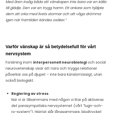
Med åren insåg båda att vänskapen inte bara var en källa
till glädje. Den var en trygg hamn. Ett ankare som hjälpte
dem att orka med livets stormar och att våga drömma
igen när framtiden kändes osäker.”
Varför vänskap är så betydelsefull för vårt
nervsystem
Forskning inom
interpersonell neurobiologi
och social
neurovetenskap visar att nära och trygga relationer
påverkar oss på djupet – inte bara känslomässigt, utan
också biologiskt.
Reglering av stress
När vi är tillsammans med någon vi litar på aktiveras
det parasympatiska nervsystemet (vårt ”lugn-och-
ro-system”). Hjärtat slår långsammare, blodtrycket