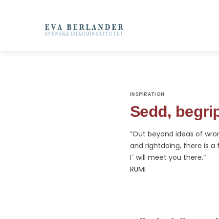
INSPIRATION
Sedd, begri
”Out beyond ideas of wro
and rightdoing, there is a f
I´ will meet you there.”
RUMI