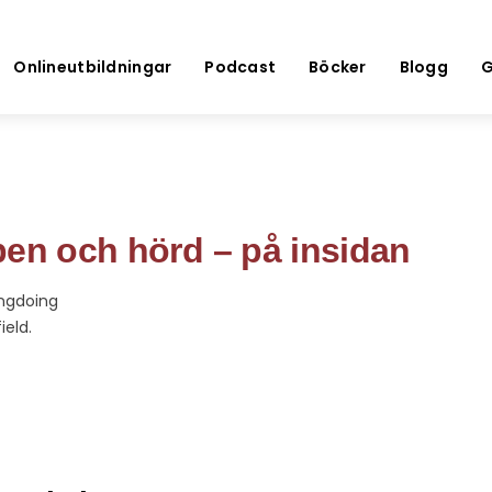
Onlineutbildningar
Podcast
Böcker
Blogg
G
pen och hörd – på insidan
ngdoing
ield.