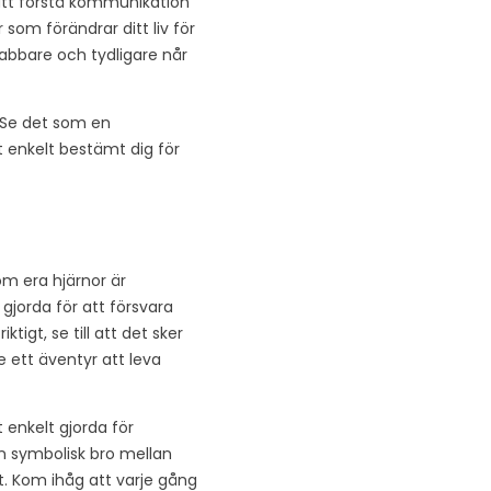
 att förstå kommunikation
r som förändrar ditt liv för
nabbare och tydligare når
. Se det som en
 enkelt bestämt dig för
 om era hjärnor är
 gjorda för att försvara
ktigt, se till att det sker
e ett äventyr att leva
t enkelt gjorda för
 en symbolisk bro mellan
. Kom ihåg att varje gång