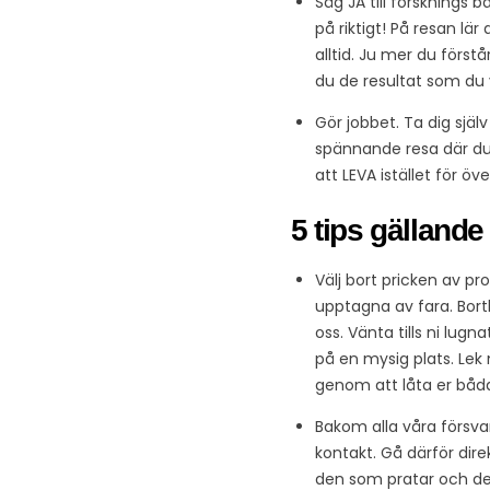
Säg JA till forsknings
på riktigt! På resan lär
alltid. Ju mer du förs
du de resultat som du v
Gör jobbet. Ta dig själ
spännande resa där du 
att LEVA istället för 
5 tips gälland
Välj bort pricken av pr
upptagna av fara. Bortk
oss. Vänta tills ni lugna
på en mysig plats. Lek
genom att låta er båda (
Bakom alla våra försvar
kontakt. Gå därför dire
den som pratar och de