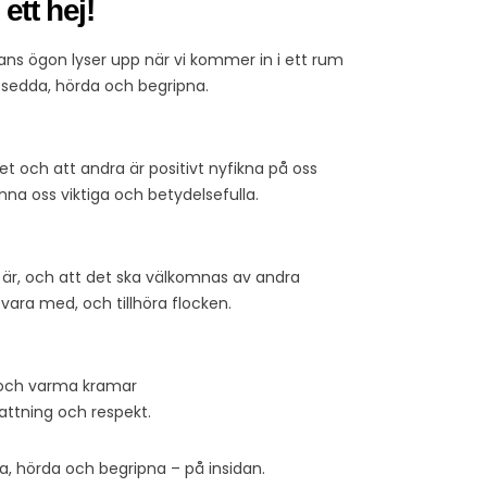
ett hej!
ns ögon lyser upp när vi kommer in i ett rum
li sedda, hörda och begripna.
 och att andra är positivt nyfikna på oss
änna oss viktiga och betydelsefulla.
 är, och att det ska välkomnas av andra
 vara med, och tillhöra flocken.
t och varma kramar
attning och respekt.
dda, hörda och begripna – på insidan.