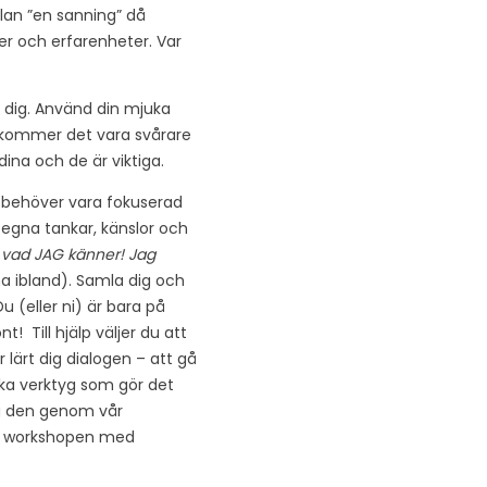
llan ”en sanning” då
er och erfarenheter. Var
ra dig. Använd din mjuka
, kommer det vara svårare
dina och de är viktiga.
 behöver vara fokuserad
v egna tankar, känslor och
ch vad JAG känner! Jag
sna ibland). Samla dig och
u (eller ni) är bara på
! Till hjälp väljer du att
lärt dig dialogen – att gå
ska verktyg som gör det
dig den genom vår
å workshopen med