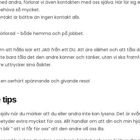
med andra, förlorar vi även kontakten med oss själva. Här lär sig
behöva så mycket.
ntakt är bättre än ingen kontakt alls.
 förlorad – både hemma och på jobbet.
att hålla isär ett JAG från ett DU. Att ära olikhet och att tåla
inte bara tåla det den andre känner och tänker, utan vi ska framfö
e uttrycker sina åsikter.
n en oerhört spännande och givande resa!
 tips
 själv när du märker att du eller andra inte kan lyssna. Det är svårt
yder extra mycket för oss. Allt handlar om att din och min hjärna,
ir ” att vi får för oss” att den andre vill oss illa.