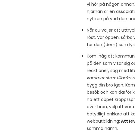
vi hör på någon annan, 
hjärnan är en associat
nyfiken på vad den andr
När du väljer att uttry
röst. Var öppen, sårba
för den (dem) som lyssn
Kom ihåg att kommunik
på den som visar sig oc
reaktioner, säg med l
kommer strax tillbaka o
bygg din bro igen. Kom 
besök och kan därför kä
ha ett öppet kroppsspr
över bron, välj att va
betydligt enklare att 
webbutbildning:
Att le
samma namn.