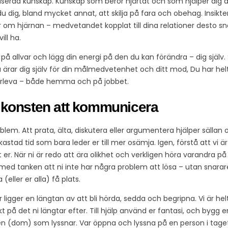
 baserad kunskap. Kunskap som berör hjärtat och som hjälper dig
 du dig, bland mycket annat, att skilja på fara och obehag. Insikte
tår om hjärnan – medvetandet kopplat till dina relationer desto s
ill ha.
v på allvar och lägg din energi på den du kan förändra – dig själv
ärar dig själv för din målmedvetenhet och ditt mod, Du har helt
överleva – både hemma och på jobbet.
e konsten att kommunicera
oblem. Att prata, älta, diskutera eller argumentera hjälper sällan
astad tid som bara leder er till mer osämja. Igen, förstå att vi är
t er. När ni är redo att ära olikhet och verkligen höra varandra på ri
 med tanken att ni inte har några problem att lösa – utan snarar
eller er alla) få plats.
 ligger en längtan av att bli hörda, sedda och begripna. Vi är hel
kt på det ni längtar efter. Till hjälp använd er fantasi, och bygg
n (dom) som lyssnar. Var öppna och lyssna på en person i taget