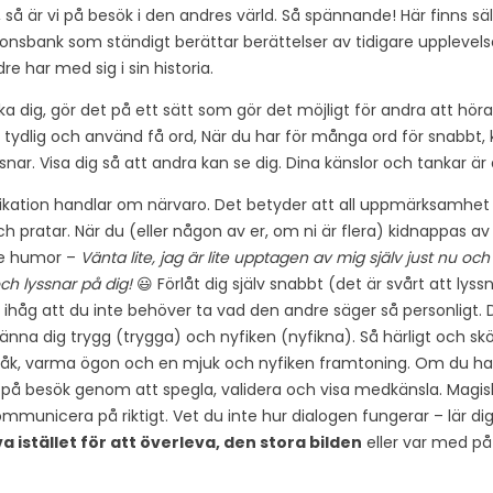
så är vi på besök i den andres värld. Så spännande! Här finns sä
ionsbank som ständigt berättar berättelser av tidigare upplevels
e har med sig i sin historia.
cka dig, gör det på ett sätt som gör det möjligt för andra att hö
r, tydlig och använd få ord, När du har för många ord för snabbt
ar. Visa dig så att andra kan se dig. Dina känslor och tankar är 
ation handlar om närvaro. Det betyder att all uppmärksamhet
h pratar. När du (eller någon av er, om ni är flera) kidnappas a
ite humor –
Vänta lite, jag är lite upptagen av mig själv just nu o
ch lyssnar på dig!
😃 Förlåt dig själv snabbt (det är svårt att lys
ihåg att du inte behöver ta vad den andre säger så personligt. D
nna dig trygg (trygga) och nyfiken (nyfikna). Så härligt och skönt
åk, varma ögon och en mjuk och nyfiken framtoning. Om du har 
ra på besök genom att spegla, validera och visa medkänsla. Magi
kommunicera på riktigt. Vet du inte hur dialogen fungerar – lär 
va istället för att överleva, den stora bilden
eller var med p