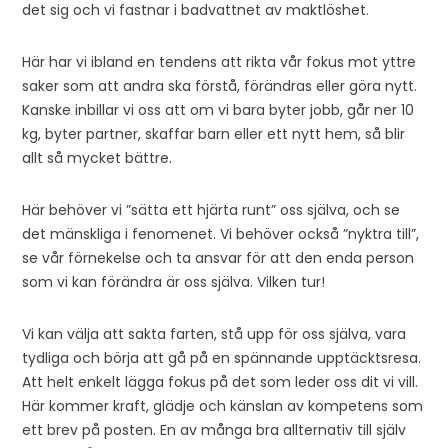
det sig och vi fastnar i badvattnet av maktlöshet.
Här har vi ibland en tendens att rikta vår fokus mot yttre
saker som att andra ska förstå, förändras eller göra nytt.
Kanske inbillar vi oss att om vi bara byter jobb, går ner 10
kg, byter partner, skaffar barn eller ett nytt hem, så blir
allt så mycket bättre.
Här behöver vi ”sätta ett hjärta runt” oss själva, och se
det mänskliga i fenomenet. Vi behöver också ”nyktra till”,
se vår förnekelse och ta ansvar för att den enda person
som vi kan förändra är oss själva. Vilken tur!
Vi kan välja att sakta farten, stå upp för oss själva, vara
tydliga och börja att gå på en spännande upptäcktsresa.
Att helt enkelt lägga fokus på det som leder oss dit vi vill.
Här kommer kraft, glädje och känslan av kompetens som
ett brev på posten. En av många bra allternativ till själv