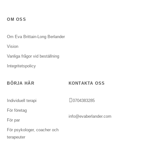
OM OSS
Om Eva Brittain-Long Berlander
Vision
Vanliga frågor vid beställning
Integritetspolicy
BÖRJA HÄR
KONTAKTA OSS
Individuell terapi
0704383285
För företag
info@evaberlander.com
För par
För psykologer, coacher och
terapeuter