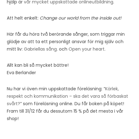
hjälp är
vår mycket uppskattade onlineutbildning
.
Att helt enkelt:
Change our world from the inside out!
Här får du höra två berörande sånger, som triggar min
glädje av att ta ett personligt ansvar för mig själv och
mitt liv:
Gabriellas sång
. och
Open your heart
.
Allt kan bli så mycket bättre!
Eva Berlander
Nu har vi även min uppskattade föreläsning: ”
Kärlek,
respekt och kommunikation – ska det vara så förbaskat
svårt?
” som föreläsning online. Du får boken på köpet!
Fram till 31/12 får du dessutom 15 % på det mesta i vår
shop!