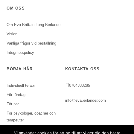
OM OSS
Om Eva Brittain-Long Berlander
Vision
Vanliga frågor vid beställning
Integritetspolicy
BÖRJA HÄR
KONTAKTA OSS
Individuell terapi
0704383285
För företag
info@evaberlander.com
För par
För psykologer, coacher och
terapeuter
Vi använder cookies för att se till att vi ger dig den bästa