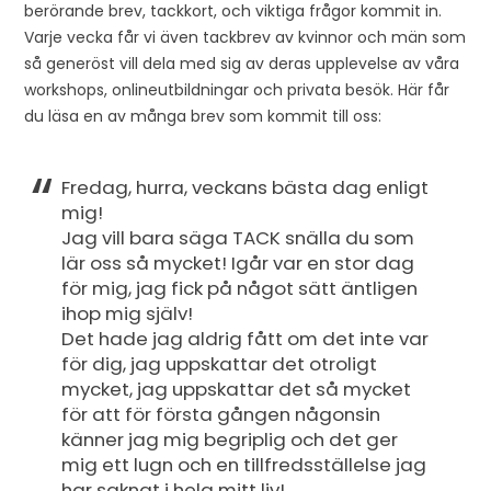
berörande brev, tackkort, och viktiga frågor kommit in.
Varje vecka får vi även tackbrev av kvinnor och män som
så generöst vill dela med sig av deras upplevelse av våra
workshops, onlineutbildningar och privata besök. Här får
du läsa en av många brev som kommit till oss:
Fredag, hurra, veckans bästa dag enligt
mig!
Jag vill bara säga TACK snälla du som
lär oss så mycket! Igår var en stor dag
för mig, jag fick på något sätt äntligen
ihop mig själv!
Det hade jag aldrig fått om det inte var
för dig, jag uppskattar det otroligt
mycket, jag uppskattar det så mycket
för att för första gången någonsin
känner jag mig begriplig och det ger
mig ett lugn och en tillfredsställelse jag
har saknat i hela mitt liv!