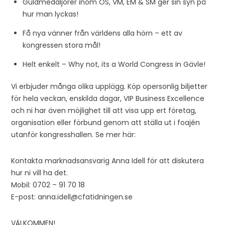
Guldmedaljörer inom OS, VM, EM & SM ger sin syn på
hur man lyckas!
Få nya vänner från världens alla hörn – ett av
kongressen stora mål!
Helt enkelt – Why not, its a World Congress in Gävle!
Vi erbjuder många olika upplägg. Köp opersonlig biljetter
för hela veckan, enskilda dagar, VIP Business Excellence
och ni har även möjlighet till att visa upp ert företag,
organisation eller förbund genom att ställa ut i foajén
utanför kongresshallen. Se mer här:
Kontakta marknadsansvarig Anna Idell för att diskutera
hur ni vill ha det.
Mobil: 0702 – 91 70 18
E-post: anna.idell@cfatidningen.se
VÄLKOMMEN!