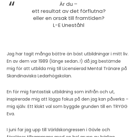
Är du –
ett resultat av det förflutna?
eller en orsak till framtiden?
L-E Uneståhl
Jag har tagit många bättre än bäst utbildningar i mitt liv.
En av dem var 1989 (länge sedan..!) då jag bestämde
mig för att utbilda mig till Licensierad Mental Tränare på
Skandinaviska Ledarhögskolan.
En för mig fantastisk utbildning som inifrån och ut,
inspirerade mig att lägga fokus på den jag kan påverka –
mig själv. Ett klokt val som byggde grunden till en TRYGG
Eva.
I juni far jag upp till Världskongressen i Gävle och