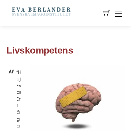
Livskompetens
”H
ej
Ev
a!
En
fr
å
g
a