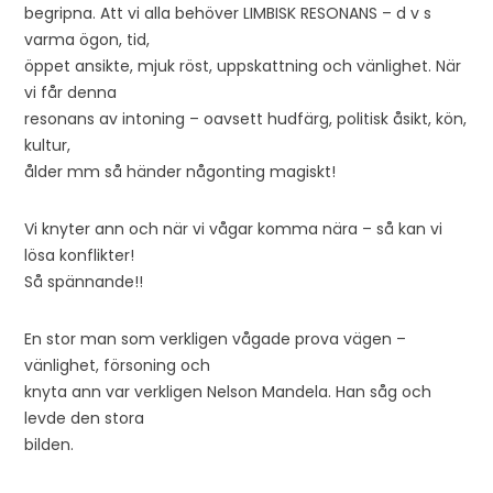
begripna. Att vi alla behöver LIMBISK RESONANS – d v s
varma ögon, tid,
öppet ansikte, mjuk röst, uppskattning och vänlighet. När
vi får denna
resonans av intoning – oavsett hudfärg, politisk åsikt, kön,
kultur,
ålder mm så händer någonting magiskt!
Vi knyter ann och när vi vågar komma nära – så kan vi
lösa konflikter!
Så spännande!!
En stor man som verkligen vågade prova vägen –
vänlighet, försoning och
knyta ann var verkligen Nelson Mandela. Han såg och
levde den stora
bilden.