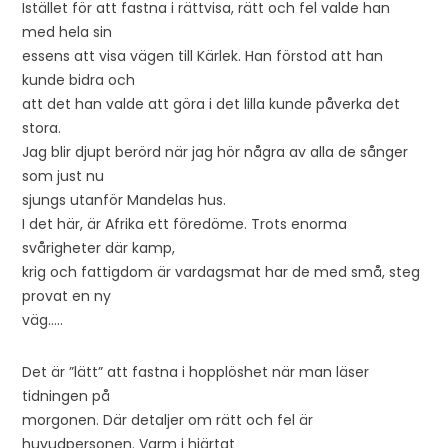
Istället för att fastna i rättvisa, rätt och fel valde han
med hela sin
essens att visa vägen till Kärlek. Han förstod att han
kunde bidra och
att det han valde att göra i det lilla kunde påverka det
stora.
Jag blir djupt berörd när jag hör några av alla de sånger
som just nu
sjungs utanför Mandelas hus.
I det här, är Afrika ett föredöme. Trots enorma
svårigheter där kamp,
krig och fattigdom är vardagsmat har de med små, steg
provat en ny
väg…..
Det är ”lätt” att fastna i hopplöshet när man läser
tidningen på
morgonen. Där detaljer om rätt och fel är
huvudpersonen. Varm i hjärtat