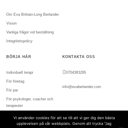
Om Eva Brittain-Long Berlander
Vision
Vanliga frågor vid beställning
Integritetspolicy
BÖRJA HÄR
KONTAKTA OSS
Individuell terapi
0704383285
För företag
info@evaberlander.com
För par
För psykologer, coacher och
terapeuter
Vi använder cookies för att se till att vi ger dig den bästa
upplevelsen på vår webbplats. Genom att trycka "Jag