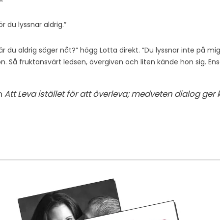
r du lyssnar aldrig.”
r du aldrig säger nåt?” högg Lotta direkt. ”Du lyssnar inte på mig 
n. Så fruktansvärt ledsen, övergiven och liten kände hon sig. En
n
Att Leva istället för att överleva; medveten dialog ge