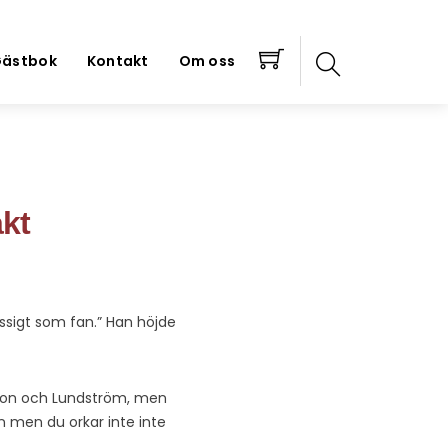
ästbok
Kontakt
Om oss
akt
ressigt som fan.” Han höjde
rsson och Lundström, men
n men du orkar inte inte