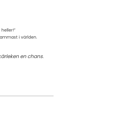
heller!”
sammast i världen.
r kärleken en chans
.