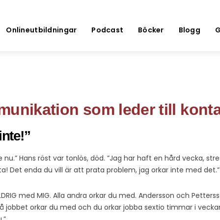
Onlineutbildningar
Podcast
Böcker
Blogg
G
unikation som leder till kont
inte!”
te nu.” Hans röst var tonlös, död. ”Jag har haft en hård vecka, st
ta! Det enda du vill är att prata problem, jag orkar inte med det.”
r ALDRIG med MIG. Alla andra orkar du med. Andersson och Pette
på jobbet orkar du med och du orkar jobba sextio timmar i vecka
.”