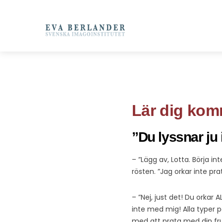
Lär dig komm
”Du lyssnar ju 
– ”Lägg av, Lotta. Börja in
rösten. ”Jag orkar inte pra
– ”Nej, just det! Du orka
inte med mig! Alla typer 
med att prata med din fru