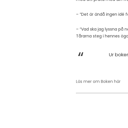
– ”Det är ändå ingen idé fö
– ”Vad ska jag lyssna på nä
Tårarna steg i hennes ögo
Ur boke
Läs mer om Boken här