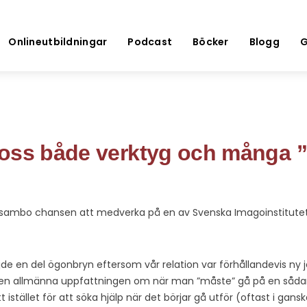
Onlineutbildningar
Podcast
Böcker
Blogg
G
oss både verktyg och många ”
n sambo chansen att medverka på en av Svenska Imagoinstitutet
jde en del ögonbryn eftersom vår relation var förhållandevis ny
n allmänna uppfattningen om när man ”måste” gå på en sådan k
tt istället för att söka hjälp när det börjar gå utför (oftast i gans