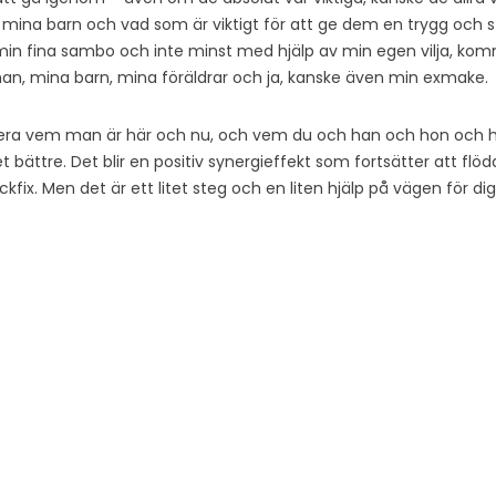
 mina barn och vad som är viktigt för att ge dem en trygg och stab
min fina sambo och inte minst med hjälp av min egen vilja, komm
man, mina barn, mina föräldrar och ja, kanske även min exmake.
ra vem man är här och nu, och vem du och han och hon och he
ättre. Det blir en positiv synergieffekt som fortsätter att flöda 
fix. Men det är ett litet steg och en liten hjälp på vägen för dig 