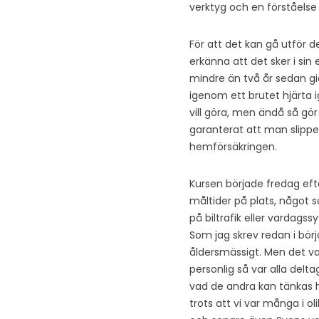
verktyg och en förståelse 
För att det kan gå utför d
erkänna att det sker i sin 
mindre än två år sedan gic
igenom ett brutet hjärta i
vill göra, men ändå så gör
garanterat att man slippe
hemförsäkringen.
Kursen började fredag eft
måltider på plats, något s
på biltrafik eller vardags
Som jag skrev redan i bör
åldersmässigt. Men det va
personlig så var alla deltag
vad de andra kan tänkas h
trots att vi var många i o