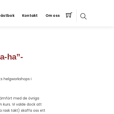
ästbok
Kontakt
Om oss
a-ha”-
s helgworkshops i
 jämfört med de övriga
urs. Vi valde dock att
ka rask takt) skaffa oss ett