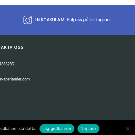
INSTAGRAM
Följ oss på Instagram
TAKTA OSS
4383285
evaberlander.com
 godkänner du detta.
Jag godkänner
Nej tack