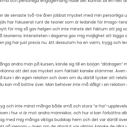
rma och personliga engagemang hade det kunnat bli en helt an
der de senaste två-tre åren jobbat mycket med min personliga u
älv har fokuserat runt de teorier som är ledande för Imago-te
nytt för mig så gav helgen och inte minste det faktum att jag 
 på teorierna. Intensiteten i dagarna gav mig möjlighet att lägga 
nen jag har just precis nu. Att dessutom ha en varm, trygg och 
nga andra män på kursen, kände sig till en början ”ditdragen”
rkänna att det sas mycket som faktiskt kanske stämmer. Även o
 kurs i din egen relation och även om du därtill tycker att relatio
du kan må bättre över. Man behöver inte må dåligt i sin relation e
yg och inte minst många både små och stora ”a-ha”-upplevelser. 
n i hur vi är mot andra människor, och hur vi kan förbättra alla
 jag med mig många viktiga budskap hem och det var därtill äv
 att gå igenom – även om de absolut var viktiga, kanske de allra v