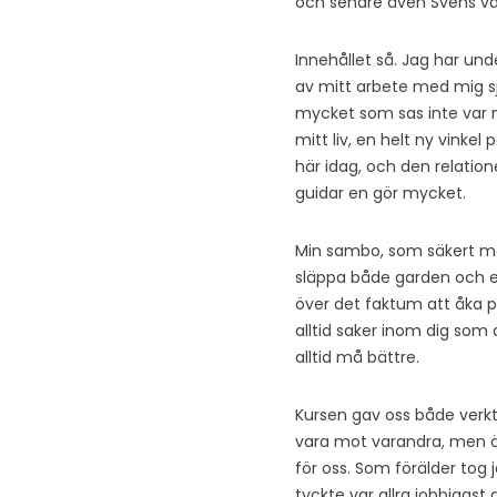
och senare även Svens va
Innehållet så. Jag har un
av mitt arbete med mig sj
mycket som sas inte var 
mitt liv, en helt ny vinkel
här idag, och den relatio
guidar en gör mycket.
Min sambo, som säkert må
släppa både garden och e
över det faktum att åka på
alltid saker inom dig som 
alltid må bättre.
Kursen gav oss både verkt
vara mot varandra, men äve
för oss. Som förälder tog
tyckte var allra jobbigast