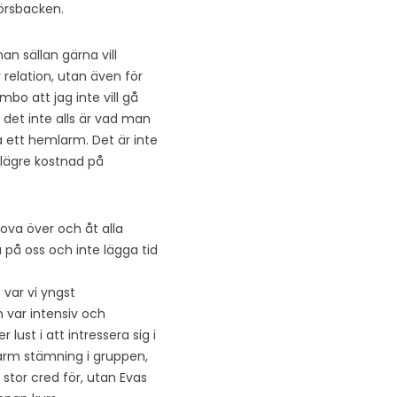
försbacken.
an sällan gärna vill
y relation, utan även för
bo att jag inte vill gå
 det inte alls är vad man
a ett hemlarm. Det är inte
 lägre kostnad på
ova över och åt alla
 på oss och inte lägga tid
 var vi yngst
 var intensiv och
 lust i att intressera sig i
varm stämning i gruppen,
 stor cred för, utan Evas