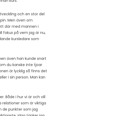
nan kurs.
tveckling och en stor del
rapin. Men även om
satt där med mannen i
all fokus på vem jag är nu,
ledande kursledare som
 men även han kunde snart
m du kanske inte tjoar
nen är lycklig så finns det
ller i sin person. Man kan
Både i hur vi är och vill
 relationer som är viktiga
en de punkter som jag
iktigaste. Idag tänker jag