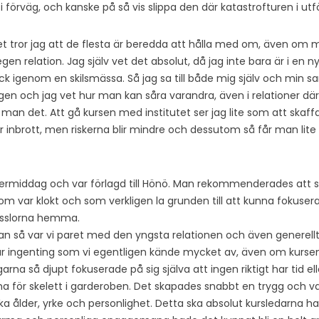
i förväg, och kanske på så vis slippa den där katastrofturen i ut
et tror jag att de flesta är beredda att hålla med om, även om m
egen relation. Jag själv vet det absolut, då jag inte bara är i en n
k igenom en skilsmässa. Så jag sa till både mig själv och min sam
gen och jag vet hur man kan såra varandra, även i relationer där
 man det. Att gå kursen med institutet ser jag lite som att skaff
r inbrott, men riskerna blir mindre och dessutom så får man lite
ermiddag och var förlagd till Hönö. Man rekommenderades att s
om var klokt och som verkligen la grunden till att kunna fokusera
sysslorna hemma.
jan så var vi paret med den yngsta relationen och även generellt
r ingenting som vi egentligen kände mycket av, även om kursen
arna så djupt fokuserade på sig själva att ingen riktigt har tid eller
a för skelett i garderoben. Det skapades snabbt en trygg och 
lika ålder, yrke och personlighet. Detta ska absolut kursledarna ha