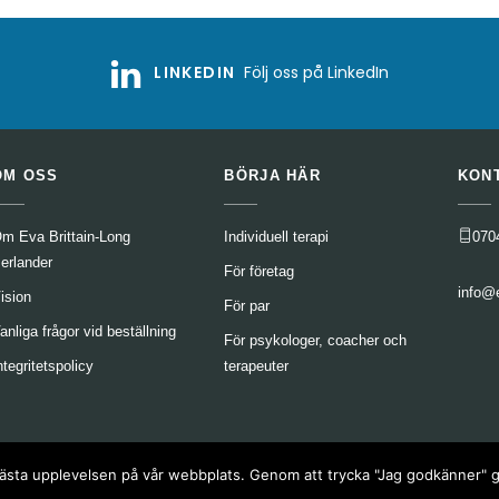
LINKEDIN
Följ oss på LinkedIn
OM OSS
BÖRJA HÄR
KON
m Eva Brittain-Long
Individuell terapi
070
erlander
För företag
info@
ision
För par
anliga frågor vid beställning
För psykologer, coacher och
ntegritetspolicy
terapeuter
en bästa upplevelsen på vår webbplats. Genom att trycka "Jag godkänner"
er reserverade.
Integritetspolicy