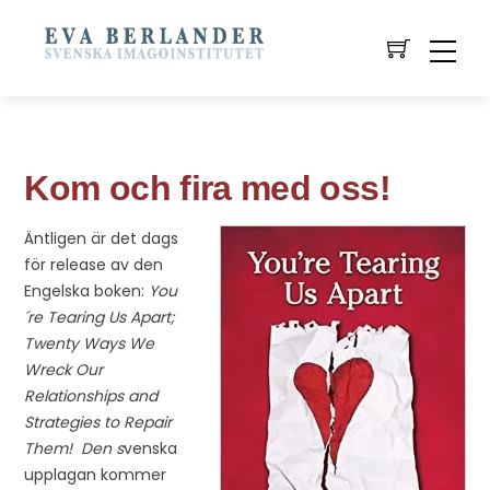
Kom och fira med oss!
Äntligen är det dags
för release av den
Engelska boken:
You
´re Tearing Us Apart;
Twenty Ways We
Wreck Our
Relationships and
Strategies to Repair
Them!
Den s
venska
upplagan kommer