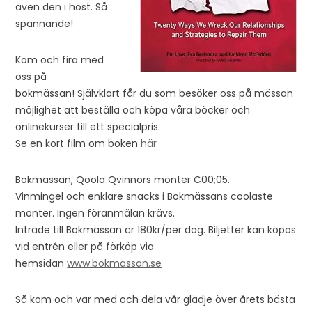
även den i höst. Så
spännande!
Kom och fira med
oss på
bokmässan! Självklart får du som besöker oss på mässan
möjlighet att beställa och köpa våra böcker och
onlinekurser till ett specialpris.
Se en kort film om boken
här
Bokmässan, Qoola Qvinnors monter C00;05.
Vinmingel och enklare snacks i Bokmässans coolaste
monter. Ingen föranmälan krävs.
Inträde till Bokmässan är 180kr/per dag. Biljetter kan köpas
vid entrén eller på förköp via
hemsidan
www.bokmassan.se
Så kom och var med och dela vår glädje över årets bästa