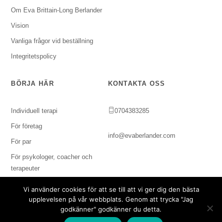
Om Eva Brittain-Long Berlander
Vision
Vanliga frågor vid beställning
Integritetspolicy
BÖRJA HÄR
KONTAKTA OSS
Individuell terapi
0704383285
För företag
info@evaberlander.com
För par
För psykologer, coacher och
terapeuter
Vi använder cookies för att se till att vi ger dig den bästa
upplevelsen på vår webbplats. Genom att trycka "Jag
godkänner" godkänner du detta.
Copyright © 2024 Svenska Imagoinstitutet. Alla rättigheter