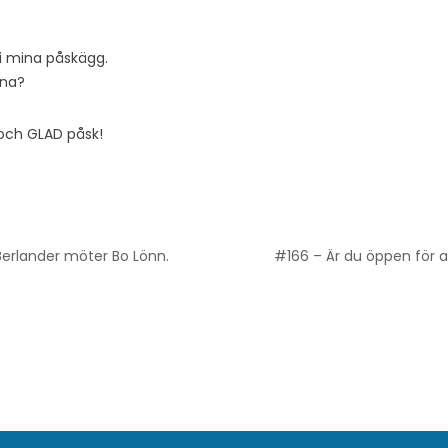
 i mina påskägg.
ina?
n och GLAD påsk!
 Berlander möter Bo Lönn.
#166 – Är du öppen för at