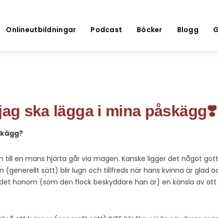
Onlineutbildningar
Podcast
Böcker
Blogg
G
jag ska lägga i mina påskägg❣️
skägg?
 till en mans hjärta går via magen. Kanske ligger det något gott
generellt sätt) blir lugn och tillfreds när hans kvinna är glad oc
r det honom (som den flock beskyddare han är) en känsla av att