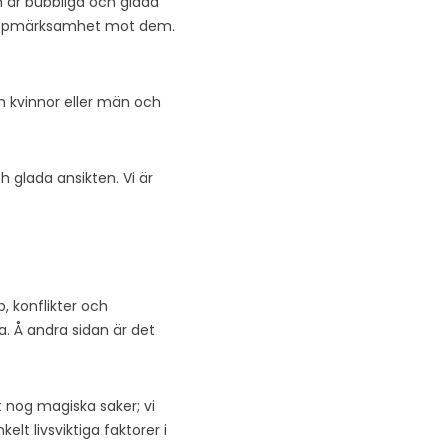
än är bubbliga och glada
va uppmärksamhet mot dem.
h kvinnor eller män och
 glada ansikten. Vi är
, konflikter och
a. Å andra sidan är det
nt nog magiska saker; vi
t livsviktiga faktorer i