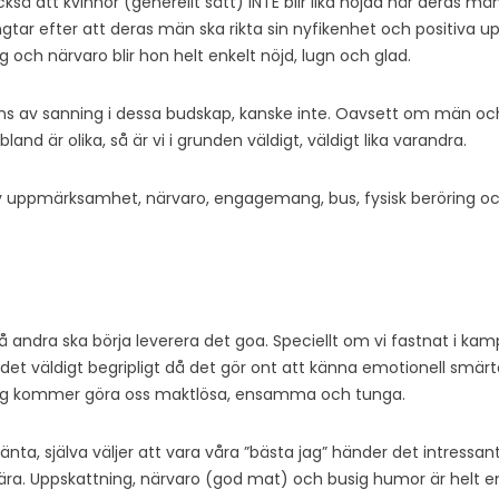
kså att kvinnor (generellt sätt) INTE blir lika nöjda när deras m
ängtar efter att deras män ska rikta sin nyfikenhet och positi
och närvaro blir hon helt enkelt nöjd, lugn och glad.
 uns av sanning i dessa budskap, kanske inte. Oavsett om män oc
land är olika, så är vi i grunden väldigt, väldigt lika varandra.
tiv uppmärksamhet, närvaro, engagemang, bus, fysisk beröring och
på andra ska börja leverera det goa. Speciellt om vi fastnat i kamp
r det väldigt begripligt då det gör ont att känna emotionell smärt
i sig kommer göra oss maktlösa, ensamma och tunga.
 vänta, själva väljer att vara våra ”bästa jag” händer det intressa
. Uppskattning, närvaro (god mat) och busig humor är helt enkel