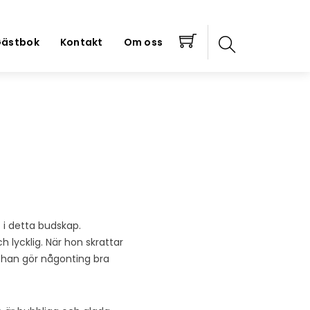
ästbok
Kontakt
Om oss
 i detta budskap.
h lycklig. När hon skrattar
 han gör någonting bra