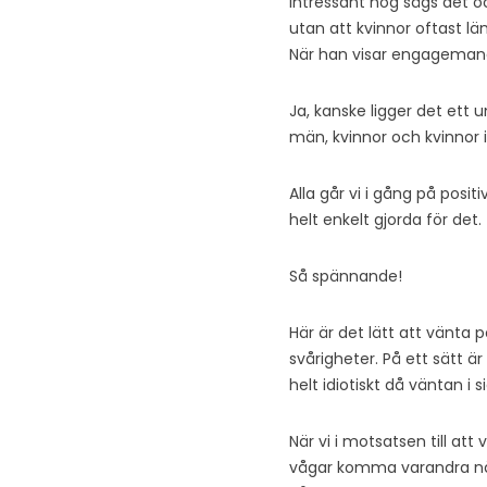
Intressant nog sägs det oc
utan att kvinnor oftast l
När han visar engagemang 
Ja, kanske ligger det ett
män, kvinnor och kvinnor ib
Alla går vi i gång på posi
helt enkelt gjorda för det.
Så spännande!
Här är det lätt att vänta 
svårigheter. På ett sätt ä
helt idiotiskt då väntan 
När vi i motsatsen till att
vågar komma varandra nära