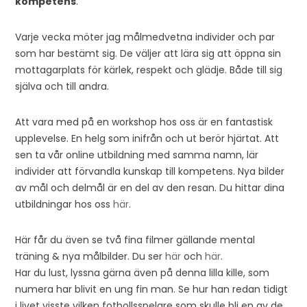
kompetens
.
Varje vecka möter jag målmedvetna individer och par
som har bestämt sig. De väljer att lära sig att öppna sin
mottagarplats för kärlek, respekt och glädje. Både till sig
själva och till andra.
Att vara med på en workshop hos oss är en fantastisk
upplevelse. En helg som inifrån och ut berör hjärtat. Att
sen ta vår online utbildning med samma namn, lär
individer att förvandla kunskap till kompetens. Nya bilder
av mål och delmål är en del av den resan. Du hittar dina
utbildningar hos oss
här
.
Här får du även se två fina filmer gällande mental
träning & nya målbilder. Du ser
här
och
här
.
Har du lust, lyssna gärna även på denna lilla kille, som
numera har blivit en ung fin man. Se hur han redan tidigt
i livet visste vilken fotbollsspelare som skulle bli en av de