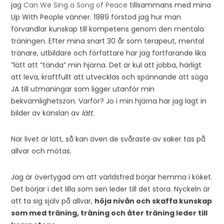
jag
Can We Sing a Song of Peace
tillsammans med mina
Up With People vänner. 1989 förstod jag hur man
förvandlar kunskap till kompetens genom den mentala
träningen. Efter mina snart 30 år som terapeut, mental
tränare, utbildare och författare har jag fortfarande lika
”lätt att ”tända” min hjärna. Det är kul att jobba, härligt
att leva, kraftfullt att utvecklas och spännande att säga
JA till utmaningar som ligger utanför min
bekvämlighetszon. Varför? Jo i min hjärna har jag lagt in
bilder av känslan av
lätt
.
När livet är lätt, så kan även de svåraste av saker tas på
allvar och mötas.
Jag är övertygad om att världsfred börjar hemma i köket.
Det börjar i det lilla som sen leder till det stora. Nyckeln är
att ta sig själv på allvar,
höja nivån och skaffa kunskap
som med träning, träning och åter träning leder till