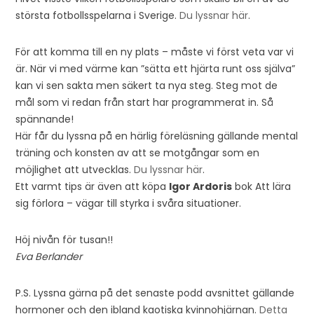
största fotbollsspelarna i Sverige.
Du lyssnar här
.
För att komma till en ny plats – måste vi först veta var vi
är. När vi med värme kan ”sätta ett hjärta runt oss själva”
kan vi sen sakta men säkert ta nya steg. Steg mot de
mål som vi redan från start har programmerat in. Så
spännande!
Här får du lyssna på en härlig föreläsning gällande mental
träning och konsten av att se motgångar som en
möjlighet att utvecklas.
Du lyssnar här
.
Ett varmt tips är även att köpa
Igor Ardoris
bok Att lära
sig förlora – vägar till styrka i svåra situationer.
Höj nivån för tusan!!
Eva Berlander
P.S. Lyssna gärna på det senaste podd avsnittet gällande
hormoner och den ibland kaotiska kvinnohjärnan.
Detta