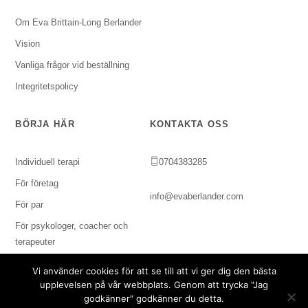
Om Eva Brittain-Long Berlander
Vision
Vanliga frågor vid beställning
Integritetspolicy
BÖRJA HÄR
KONTAKTA OSS
Individuell terapi
0704383285
För företag
info@evaberlander.com
För par
För psykologer, coacher och
terapeuter
Vi använder cookies för att se till att vi ger dig den bästa
upplevelsen på vår webbplats. Genom att trycka "Jag
godkänner" godkänner du detta.