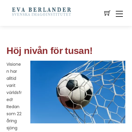
Höj nivån för tusan!
Visione
n har
alltid
varit
världsfr
ed!
Redan
som 22
åring
sjöng