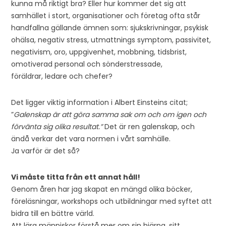
kunna må riktigt bra? Eller hur kommer det sig att
samhället i stort, organisationer och företag ofta står
handfallna gällande ämnen som: sjukskrivningar, psykisk
ohälsa, negativ stress, utmattnings symptom, passivitet,
negativism, oro, uppgivenhet, mobbning, tidsbrist,
omotiverad personal och sönderstressade,
föräldrar, ledare och chefer?
Det ligger viktig information i Albert Einsteins citat;
”
Galenskap är att göra samma sak om och om igen och
förvänta sig olika resultat.”
Det är ren galenskap, och
ändå verkar det vara normen i vårt samhälle.
Ja varför är det så?
Vi måste titta från ett annat håll!
Genom åren har jag skapat en mängd olika böcker,
föreläsningar, workshops och utbildningar med syftet att
bidra till en bättre värld.
Att lära människor förstå mer om sin hjärna, sitt