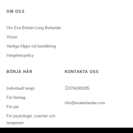
OM OSS
Om Eva Brittain-Long Berlander
Vision
Vanliga frågor vid beställning
Integritetspolicy
BÖRJA HÄR
KONTAKTA OSS
Individuell terapi
0704383285
För företag
info@evaberlander.com
För par
För psykologer, coacher och
terapeuter