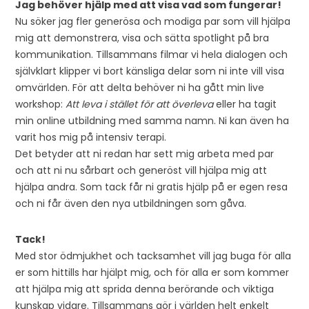
Jag behöver hjälp med att visa vad som fungerar!
Nu söker jag fler generösa och modiga par som vill hjälpa
mig att demonstrera, visa och sätta spotlight på bra
kommunikation. Tillsammans filmar vi hela dialogen och
självklart klipper vi bort känsliga delar som ni inte vill visa
omvärlden. För att delta behöver ni ha gått min live
workshop:
Att leva i stället för att överleva
eller ha tagit
min online utbildning med samma namn. Ni kan även ha
varit hos mig på intensiv terapi.
Det betyder att ni redan har sett mig arbeta med par
och att ni nu sårbart och generöst vill hjälpa mig att
hjälpa andra. Som tack får ni gratis hjälp på er egen resa
och ni får även den nya utbildningen som gåva.
Tack!
Med stor ödmjukhet och tacksamhet vill jag buga för alla
er som hittills har hjälpt mig, och för alla er som kommer
att hjälpa mig att sprida denna berörande och viktiga
kunskap vidare. Tillsammans gör i världen helt enkelt