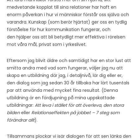
medvetande kopplat till sina relationer har haft en
enorm påverkan i hur vi människor förstår oss själva och
varandra. Kunskap (som berör hjärtat) ger oss en tydlig
förståelse för hur kommunikation fungerar, och
den hjälper oss att bli betydligt mer effektiva i rörelsen
mot våra mål, privat som i yrkeslivet.
Eftersom jag blivit äldre och samtidigt har en stor lust att
smitta andra med vad som fungerar, väljer jag nu att
skapa en utbildning där jag, i detaljnivå, lär dig eller er,
den dialog som jag sedan 30 år tillbaka har lärt tusentals
par att använda med mycket fina resultat. (Denna
utbildning är en fördjupning på mina uppskattade
utbildningar:
Att leva i stället för att överleva, den stora
bilden
eller
Relationseffekten på jobbet – 7 steg som
förändrar allt
).
Tillsammans plockar vi isär dialogen för att sen länka den