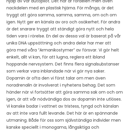
hjälp av vår autopilot. Det här är fördelen men även
nackdelen med en plastisk hjärna. För många, är det
tryggt att göra samma, samma, samma, om och om
igen. Nytt ger en känsla av oro och osäkerhet. För andra
är det snarare tryggt att ständigt göra nytt och hela
tiden vara i rörelse. En del av dessa val är baserat på vår
unika DNA uppsättning och andra delar har mer att
göra med våra ”Armanikostymer” av försvar. Vi gör helt
enkelt, allt vi kan, för att lugna, reglera ett ibland
hoppande nervsystem. Det finns flera signalsubstanser
som verkar vara inblandade när vi gör nya saker.
Dopamin är ofta den vi först talar om men även
noradrenalin är involverat i nyhetens behag. Det som
händer när vi fortsätter att göra samma sak om och om
igen, är att vår nödvändiga dos av dopamin inte utlöses.
Vi kanske badar i vattnet av tristess, tyngd och känslan
av att inte vara fullt levande. Det här är en spännande
utmaning. Både för oss som självständiga individer men
kanske speciellt i monogama, långsiktiga och