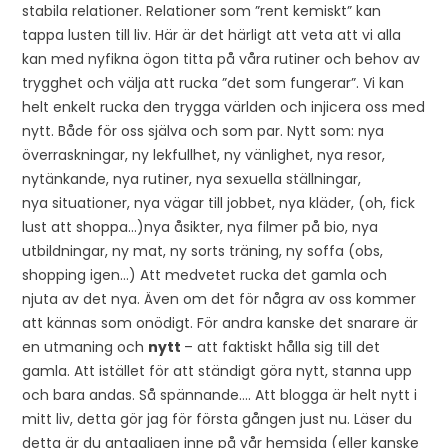
stabila relationer. Relationer som ”rent kemiskt” kan
tappa lusten till liv. Här är det härligt att veta att vi alla
kan med nyfikna ögon titta på våra rutiner och behov av
trygghet och välja att rucka ”det som fungerar”. Vi kan
helt enkelt rucka den trygga världen och injicera oss med
nytt. Både för oss själva och som par. Nytt som: nya
överraskningar, ny lekfullhet, ny vänlighet, nya resor,
nytänkande, nya rutiner, nya sexuella ställningar,
nya situationer, nya vägar till jobbet, nya kläder, (oh, fick
lust att shoppa…)nya åsikter, nya filmer på bio, nya
utbildningar, ny mat, ny sorts träning, ny soffa (obs,
shopping igen…) Att medvetet rucka det gamla och
njuta av det nya. Även om det för några av oss kommer
att kännas som onödigt. För andra kanske det snarare är
en utmaning och
nytt
– att faktiskt hålla sig till det
gamla. Att istället för att ständigt göra nytt, stanna upp
och bara andas. Så spännande…. Att blogga är helt nytt i
mitt liv, detta gör jag för första gången just nu. Läser du
detta är du antagligen inne på vår hemsida (eller kanske