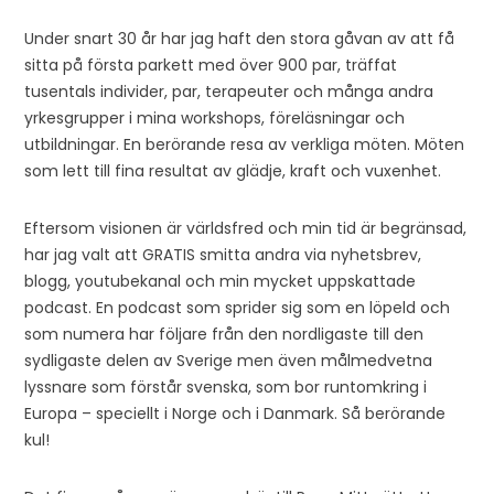
Under snart 30 år har jag haft den stora gåvan av att få
sitta på första parkett med över 900 par, träffat
tusentals individer, par, terapeuter och många andra
yrkesgrupper i mina workshops, föreläsningar och
utbildningar. En berörande resa av verkliga möten. Möten
som lett till fina resultat av glädje, kraft och vuxenhet.
Eftersom visionen är världsfred och min tid är begränsad,
har jag valt att GRATIS smitta andra via nyhetsbrev,
blogg, youtubekanal och min mycket uppskattade
podcast. En podcast som sprider sig som en löpeld och
som numera har följare från den nordligaste till den
sydligaste delen av Sverige men även målmedvetna
lyssnare som förstår svenska, som bor runtomkring i
Europa – speciellt i Norge och i Danmark. Så berörande
kul!