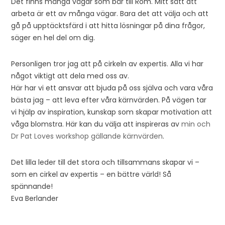
Det finns många vägar som bär till Rom. Mitt sätt att
arbeta är ett av många vägar. Bara det att välja och att
gå på upptäcktsfärd i att hitta lösningar på dina frågor,
säger en hel del om dig.
Personligen tror jag att på cirkeln av expertis. Alla vi har
något viktigt att dela med oss av.
Här har vi ett ansvar att bjuda på oss själva och vara våra
bästa jag – att leva efter våra kärnvärden. På vägen tar
vi hjälp av inspiration, kunskap som skapar motivation att
våga blomstra. Här kan du välja att inspireras av
min och
Dr Pat Loves workshop gällande kärnvärden
.
Det lilla leder till det stora och tillsammans skapar vi –
som en cirkel av expertis – en bättre värld! Så
spännande!
Eva Berlander