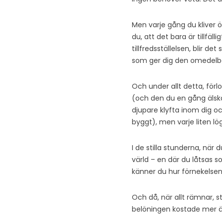
Men varje gång du kliver öv
du, att det bara är tillfäl
tillfredsställelsen, blir d
som ger dig den omedelbar
Och under allt detta, förlo
(och den du en gång älska
djupare klyfta inom dig oc
byggt), men varje liten lög
I de stilla stunderna, när
värld – en där du låtsas s
känner du hur förnekelsen b
Och då, när allt rämnar, s
belöningen kostade mer än du