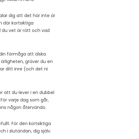
lar dig att det här inte är
n där kortsiktiga
ad du vet är rätt och vad
l din förmåga att älska
 ärligheten, gräver du en
r ditt inre (och det ni
r att du lever i en dubbel
 För varje dag som går,
 finns någon återvändo.
llt. För den kortsiktiga
ch i slutändan, dig själv.