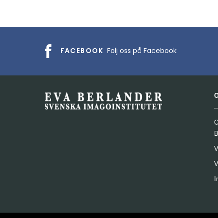
FACEBOOK
Följ oss på Facebook
O
B
V
V
I