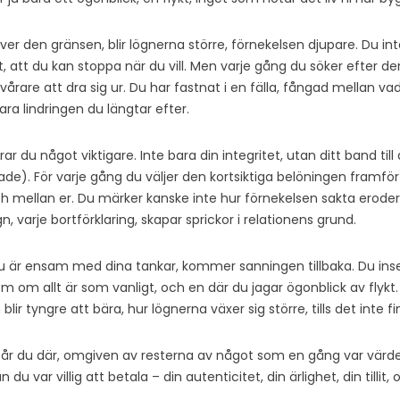
er den gränsen, blir lögnerna större, förnekelsen djupare. Du inta
ligt, att du kan stoppa när du vill. Men varje gång du söker efter de
et svårare att dra sig ur. Du har fastnat i en fälla, fångad mellan v
a lindringen du längtar efter.
rar du något viktigare. Inte bara din integritet, utan ditt band til
de). För varje gång du väljer den kortsiktiga belöningen framför
h mellan er. Du märker kanske inte hur förnekelsen sakta erodera
n, varje bortförklaring, skapar sprickor i relationens grund.
 du är ensam med dina tankar, kommer sanningen tillbaka. Du inse
om om allt är som vanligt, och en där du jagar ögonblick av flykt.
lir tyngre att bära, hur lögnerna växer sig större, tills det inte
tår du där, omgiven av resterna av något som en gång var värdefu
 var villig att betala – din autenticitet, din ärlighet, din tillit, o