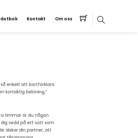
ästbok
Kontakt
Om oss
så enkelt att bortförklara
en kortsiktig belöning,”
gra timmar är du någon
 dig sedd på ett sätt som
 älskar din partner, att
yggt tillsammans.