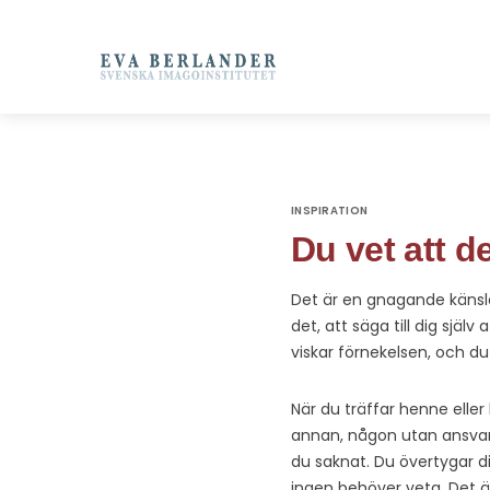
INSPIRATION
Du vet att de
Det är en gnagande känsla 
det, att säga till dig själv
viskar förnekelsen, och d
När du träffar henne ell
annan, någon utan ansvar,
du saknat. Du övertygar di
ingen behöver veta. Det är