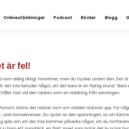
Onlineutbildningar
Podcast
Böcker
Blogg
G
t är fel!
som aldrig riktigt försvinner, men du trycker undan den. Det är 
 att det inte betyder något, att det bara är en flyktig stund. ”Bara 
u håller fast vid den tanken som en räddning från sanningen.
er honom, känns det nästan som om världen stannar upp. För nå
 utan konsekvenser. Du njuter av den spänningen, av att känna
g själv om att det inte kommer påverka något, att du fortfarande
 ju bara ett ögonblick, en flykt, inget som hotar det liv ni har b