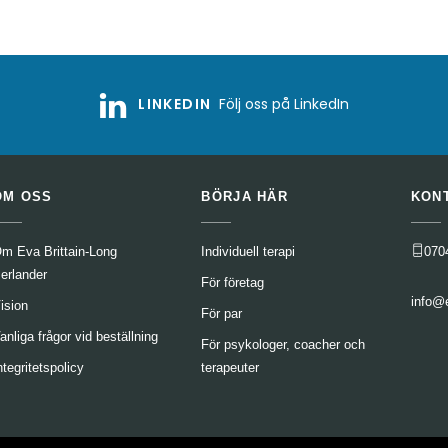
LINKEDIN
Följ oss på LinkedIn
OM OSS
BÖRJA HÄR
KON
m Eva Brittain-Long
Individuell terapi
070
erlander
För företag
info@
ision
För par
anliga frågor vid beställning
För psykologer, coacher och
ntegritetspolicy
terapeuter