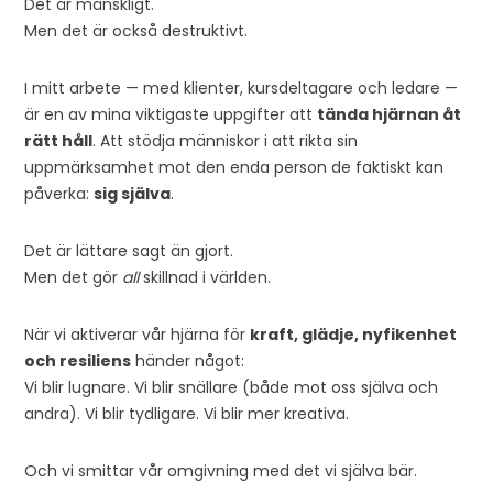
Det är mänskligt.
Men det är också destruktivt.
I mitt arbete — med klienter, kursdeltagare och ledare —
är en av mina viktigaste uppgifter att
tända hjärnan åt
rätt håll
. Att stödja människor i att rikta sin
uppmärksamhet mot den enda person de faktiskt kan
påverka:
sig själva
.
Det är lättare sagt än gjort.
Men det gör
all
skillnad i världen.
När vi aktiverar vår hjärna för
kraft, glädje, nyfikenhet
och resiliens
händer något:
Vi blir lugnare. Vi blir snällare (både mot oss själva och
andra). Vi blir tydligare. Vi blir mer kreativa.
Och vi smittar vår omgivning med det vi själva bär.