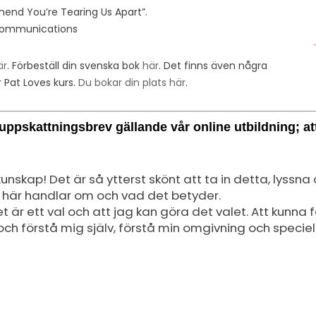
mend You’re Tearing Us Apart”.
 Communications
är
. Förbeställ din svenska bok
här
. Det finns även några
 Pat Loves kurs.
Du bokar din plats här
.
ppskattningsbrev gällande vår online utbildning; att l
unskap! Det är så ytterst skönt att ta in detta, lyssn
 här handlar om och vad det betyder.
t är ett val och att jag kan göra det valet. Att kunna 
 och förstå mig själv, förstå min omgivning och specie