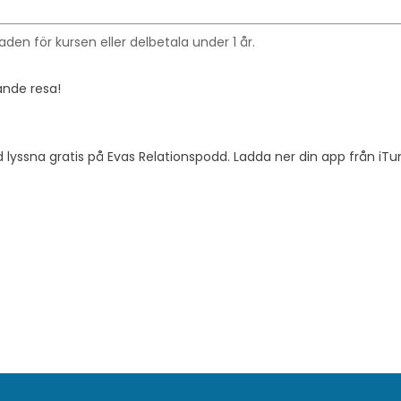
aden för kursen eller delbetala under 1 år.
nde resa!
tid lyssna gratis på Evas Relationspodd. Ladda ner din app från iTu