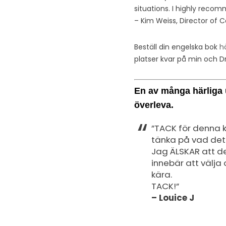
situations. I highly recom
– Kim Weiss, Director of
Beställ din engelska bok
h
platser kvar på min och Dr
En av många härliga u
överleva.
”TACK för denna k
tänka på vad det
Jag ÄLSKAR att de
innebär att välja
kära.
TACK!”
– Louice J