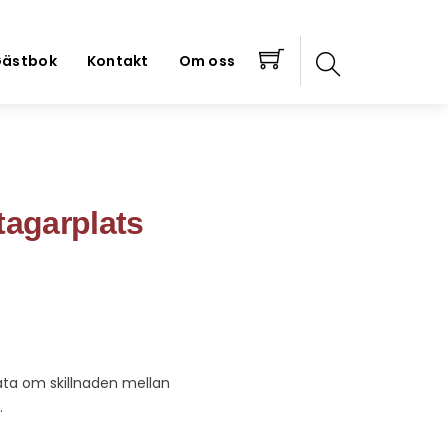
ästbok
Kontakt
Om oss
tagarplats
rata om skillnaden mellan
.