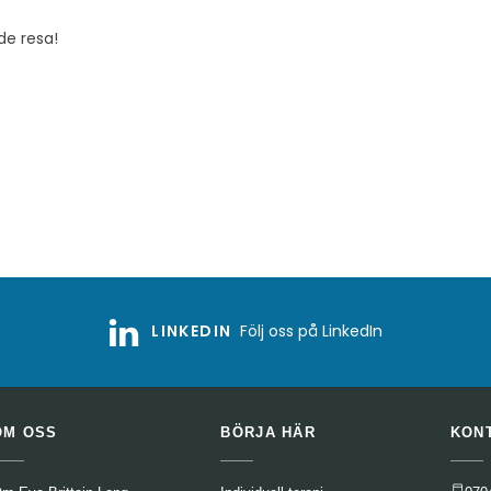
e resa!
LINKEDIN
Följ oss på LinkedIn
OM OSS
BÖRJA HÄR
KON