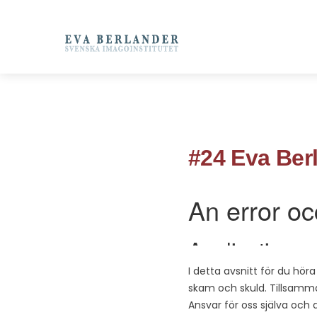
#24 Eva Ber
I detta avsnitt för du hö
skam och skuld. Tillsamman
Ansvar för oss själva och d