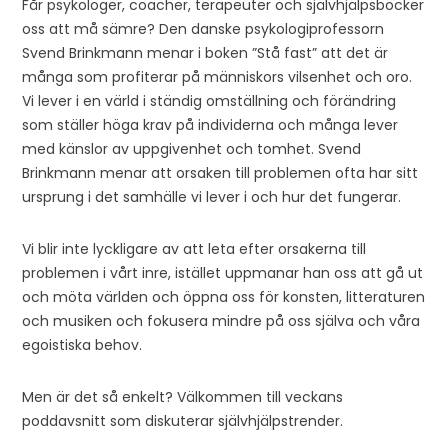
Får psykologer, coacher, terapeuter och självhjälpsböcker
oss att må sämre? Den danske psykologiprofessorn
Svend Brinkmann menar i boken ”Stå fast” att det är
många som profiterar på människors vilsenhet och oro.
Vi lever i en värld i ständig omställning och förändring
som ställer höga krav på individerna och många lever
med känslor av uppgivenhet och tomhet. Svend
Brinkmann menar att orsaken till problemen ofta har sitt
ursprung i det samhälle vi lever i och hur det fungerar.
Vi blir inte lyckligare av att leta efter orsakerna till
problemen i vårt inre, istället uppmanar han oss att gå ut
och möta världen och öppna oss för konsten, litteraturen
och musiken och fokusera mindre på oss själva och våra
egoistiska behov.
Men är det så enkelt? Välkommen till veckans
poddavsnitt som diskuterar självhjälpstrender.