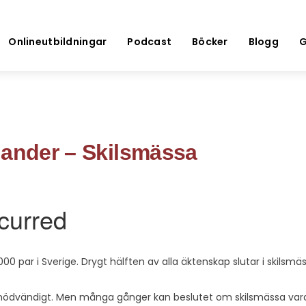
Onlineutbildningar
Podcast
Böcker
Blogg
G
lander – Skilsmässa
5 000 par i Sverige. Drygt hälften av alla äktenskap slutar i skilsmä
t nödvändigt. Men många gånger kan beslutet om skilsmässa vara