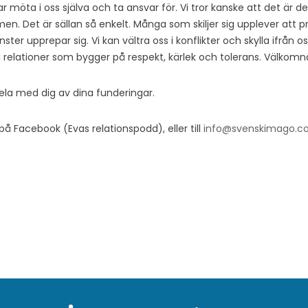
ar möta i oss själva och ta ansvar för. Vi tror kanske att det är 
men. Det är sällan så enkelt. Många som skiljer sig upplever att p
ter upprepar sig. Vi kan vältra oss i konflikter och skylla ifrån o
i relationer som bygger på respekt, kärlek och tolerans. Välkomna 
dela med dig av dina funderingar.
å Facebook (Evas relationspodd), eller till
info@svenskimago.