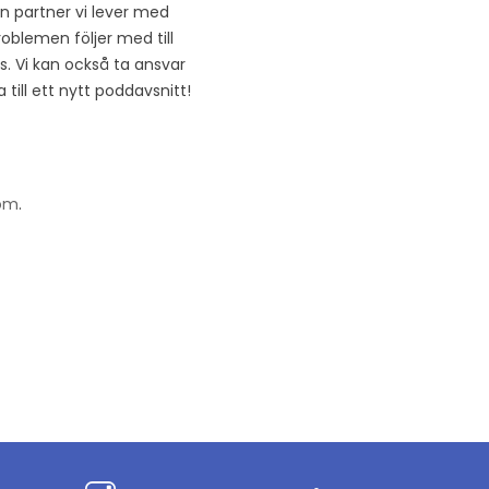
den partner vi lever med
roblemen följer med till
ss. Vi kan också ta ansvar
till ett nytt poddavsnitt!
com
.