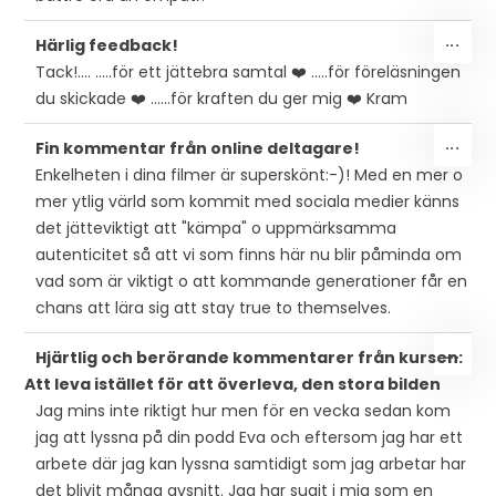
SLÅ
...
Härlig feedback!
PÅ/
Tack!…. .....för ett jättebra samtal ❤️ …..för föreläsningen
DEN
du skickade ❤️ ……för kraften du ger mig ❤️ Kram
MET
SLÅ
...
Fin kommentar från online deltagare!
PÅ/
Enkelheten i dina filmer är superskönt:-)! Med en mer o
DEN
mer ytlig värld som kommit med sociala medier känns
MET
det jätteviktigt att "kämpa" o uppmärksamma
autenticitet så att vi som finns här nu blir påminda om
vad som är viktigt o att kommande generationer får en
chans att lära sig att stay true to themselves.
SLÅ
...
Hjärtlig och berörande kommentarer från kursen:
PÅ/
Att leva istället för att överleva, den stora bilden
DEN
Jag mins inte riktigt hur men för en vecka sedan kom
MET
jag att lyssna på din podd Eva och eftersom jag har ett
arbete där jag kan lyssna samtidigt som jag arbetar har
det blivit många avsnitt. Jag har sugit i mig som en