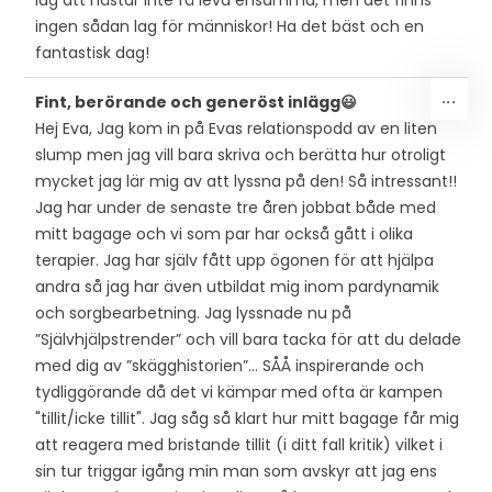
lag att hästar inte få leva ensamma, men det finns
ingen sådan lag för människor! Ha det bäst och en
fantastisk dag!
SLÅ
...
Fint, berörande och generöst inlägg😃
PÅ/
Hej Eva, Jag kom in på Evas relationspodd av en liten
DEN
slump men jag vill bara skriva och berätta hur otroligt
MET
mycket jag lär mig av att lyssna på den! Så intressant!!
Jag har under de senaste tre åren jobbat både med
mitt bagage och vi som par har också gått i olika
terapier. Jag har själv fått upp ögonen för att hjälpa
andra så jag har även utbildat mig inom pardynamik
och sorgbearbetning. Jag lyssnade nu på
”Självhjälpstrender” och vill bara tacka för att du delade
med dig av ”skägghistorien”… SÅÅ inspirerande och
tydliggörande då det vi kämpar med ofta är kampen
"tillit/icke tillit". Jag såg så klart hur mitt bagage får mig
att reagera med bristande tillit (i ditt fall kritik) vilket i
sin tur triggar igång min man som avskyr att jag ens