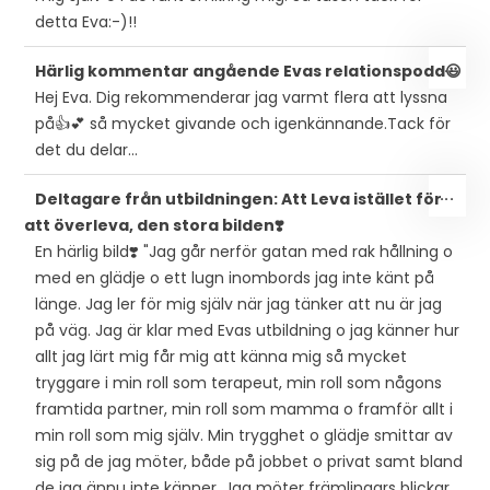
detta Eva:-)!!
SLÅ
...
Härlig kommentar angående Evas relationspodd😃
PÅ/
Hej Eva. Dig rekommenderar jag varmt flera att lyssna
DEN
på👍💕 så mycket givande och igenkännande.Tack för
MET
det du delar...
SLÅ
...
Deltagare från utbildningen: Att Leva istället för
PÅ/
att överleva, den stora bilden❣️
DEN
En härlig bild❣️ "Jag går nerför gatan med rak hållning o
MET
med en glädje o ett lugn inombords jag inte känt på
länge. Jag ler för mig själv när jag tänker att nu är jag
på väg. Jag är klar med Evas utbildning o jag känner hur
allt jag lärt mig får mig att känna mig så mycket
tryggare i min roll som terapeut, min roll som någons
framtida partner, min roll som mamma o framför allt i
min roll som mig själv. Min trygghet o glädje smittar av
sig på de jag möter, både på jobbet o privat samt bland
de jag ännu inte känner. Jag möter främlingars blickar