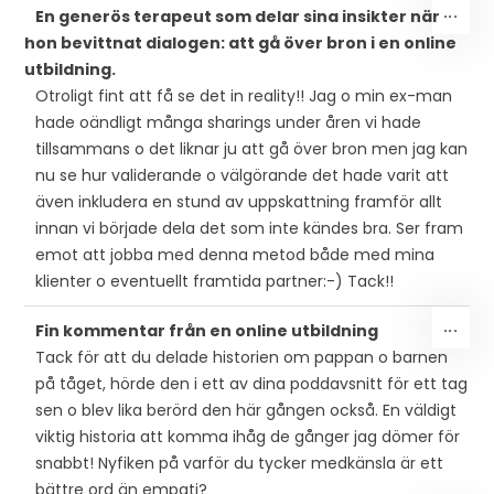
SLÅ
...
En generös terapeut som delar sina insikter när
PÅ/
hon bevittnat dialogen: att gå över bron i en online
DEN
utbildning.
MET
Otroligt fint att få se det in reality!! Jag o min ex-man
hade oändligt många sharings under åren vi hade
tillsammans o det liknar ju att gå över bron men jag kan
nu se hur validerande o välgörande det hade varit att
även inkludera en stund av uppskattning framför allt
innan vi började dela det som inte kändes bra. Ser fram
emot att jobba med denna metod både med mina
klienter o eventuellt framtida partner:-) Tack!!
SLÅ
...
Fin kommentar från en online utbildning
PÅ/
Tack för att du delade historien om pappan o barnen
DEN
på tåget, hörde den i ett av dina poddavsnitt för ett tag
MET
sen o blev lika berörd den här gången också. En väldigt
viktig historia att komma ihåg de gånger jag dömer för
snabbt! Nyfiken på varför du tycker medkänsla är ett
bättre ord än empati?