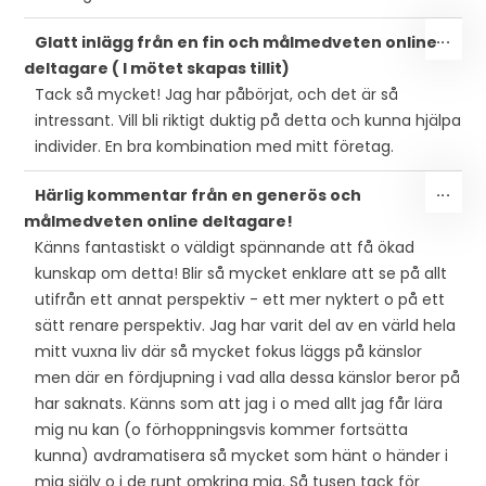
SLÅ
...
Glatt inlägg från en fin och målmedveten online
PÅ/
deltagare ( I mötet skapas tillit)
DEN
Tack så mycket! Jag har påbörjat, och det är så
MET
intressant. Vill bli riktigt duktig på detta och kunna hjälpa
individer. En bra kombination med mitt företag.
SLÅ
...
Härlig kommentar från en generös och
PÅ/
målmedveten online deltagare!
DEN
Känns fantastiskt o väldigt spännande att få ökad
MET
kunskap om detta! Blir så mycket enklare att se på allt
utifrån ett annat perspektiv - ett mer nyktert o på ett
sätt renare perspektiv. Jag har varit del av en värld hela
mitt vuxna liv där så mycket fokus läggs på känslor
men där en fördjupning i vad alla dessa känslor beror på
har saknats. Känns som att jag i o med allt jag får lära
mig nu kan (o förhoppningsvis kommer fortsätta
kunna) avdramatisera så mycket som hänt o händer i
mig själv o i de runt omkring mig. Så tusen tack för