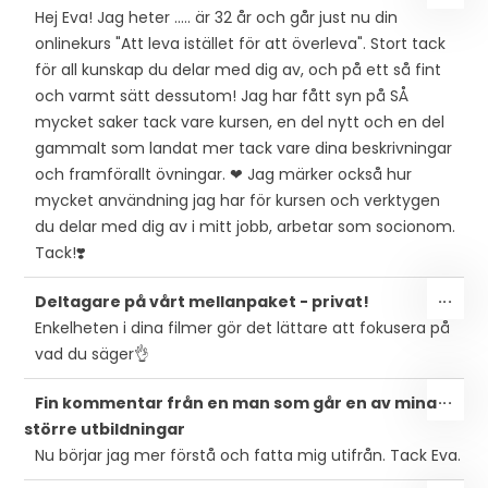
PÅ/
Hej Eva! Jag heter ..... är 32 år och går just nu din
DEN
onlinekurs "Att leva istället för att överleva". Stort tack
MET
för all kunskap du delar med dig av, och på ett så fint
och varmt sätt dessutom! Jag har fått syn på SÅ
mycket saker tack vare kursen, en del nytt och en del
gammalt som landat mer tack vare dina beskrivningar
och framförallt övningar. ❤ Jag märker också hur
mycket användning jag har för kursen och verktygen
du delar med dig av i mitt jobb, arbetar som socionom.
Tack!❣️
SLÅ
...
Deltagare på vårt mellanpaket - privat!
PÅ/
Enkelheten i dina filmer gör det lättare att fokusera på
DEN
vad du säger👌
MET
SLÅ
...
Fin kommentar från en man som går en av mina
PÅ/
större utbildningar
DEN
Nu börjar jag mer förstå och fatta mig utifrån. Tack Eva.
MET