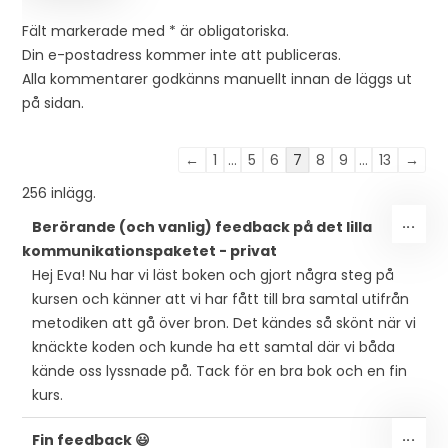
Fält markerade med * är obligatoriska.
Din e-postadress kommer inte att publiceras.
Alla kommentarer godkänns manuellt innan de läggs ut
på sidan.
Listnavigering
←
1
...
5
6
7
8
9
...
13
→
för
256 inlägg.
gästbok
SLÅ
...
Berörande (och vanlig) feedback på det lilla
PÅ/
kommunikationspaketet - privat
DEN
Hej Eva! Nu har vi läst boken och gjort några steg på
MET
kursen och känner att vi har fått till bra samtal utifrån
metodiken att gå över bron. Det kändes så skönt när vi
knäckte koden och kunde ha ett samtal där vi båda
kände oss lyssnade på. Tack för en bra bok och en fin
kurs.
SLÅ
...
Fin feedback 😃