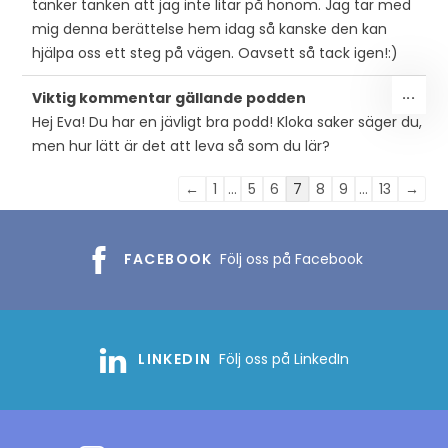
tänker tanken att jag inte litar på honom. Jag tar med
mig denna berättelse hem idag så kanske den kan
hjälpa oss ett steg på vägen. Oavsett så tack igen!:)
SLÅ
...
Viktig kommentar gällande podden
PÅ/
Hej Eva! Du har en jävligt bra podd! Kloka saker säger du,
DEN
men hur lätt är det att leva så som du lär?
MET
Listnavigering
←
1
...
5
6
7
8
9
...
13
→
för
gästbok
FACEBOOK
Följ oss på Facebook
LINKEDIN
Följ oss på LinkedIn