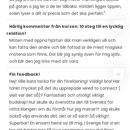
på gatan o jag ler o de ler tillbaka. Världen ligger öppen,
solen lyser o allt är precis som det ska; perfekt."
SLÅ
...
Härlig kommentar från kursen: 10 steg till en lycklig
PÅ/
relation!
DEN
Möten med öppna hjärtan där man verkligen vill och
MET
kan fatta den andre och blir fattad är de mest magiska
mötena som finns. Där blir jag synlig även för mig själv,
och blir den jag trivs med att vara.
SLÅ
...
Fin feedback!
PÅ/
Hej! Ville bara tacka för din föreläsning! Väldigt bra! Har
DEN
tänkt mycket på det du upprepade wired to connect (
MET
visit var det så)? Fantastiskt och otroligt viktigt
budskap! Hur skulle du översätta det till Svenska för
rätta klangen om du förstår hur jag menar!? Jag skulle
också vilja använda det, det är så sant! Så viktigt!
Superbar! En ensam herre sa till mig, i Sverige har vi en