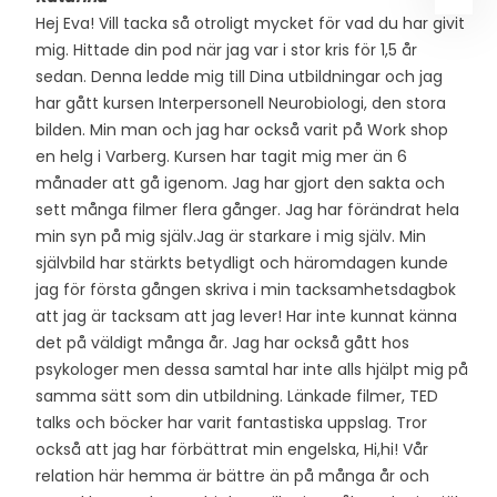
PÅ/
Hej Eva! Vill tacka så otroligt mycket för vad du har givit
DEN
mig. Hittade din pod när jag var i stor kris för 1,5 år
MET
sedan. Denna ledde mig till Dina utbildningar och jag
har gått kursen Interpersonell Neurobiologi, den stora
bilden. Min man och jag har också varit på Work shop
en helg i Varberg. Kursen har tagit mig mer än 6
månader att gå igenom. Jag har gjort den sakta och
sett många filmer flera gånger. Jag har förändrat hela
min syn på mig själv.Jag är starkare i mig själv. Min
självbild har stärkts betydligt och häromdagen kunde
jag för första gången skriva i min tacksamhetsdagbok
att jag är tacksam att jag lever! Har inte kunnat känna
det på väldigt många år. Jag har också gått hos
psykologer men dessa samtal har inte alls hjälpt mig på
samma sätt som din utbildning. Länkade filmer, TED
talks och böcker har varit fantastiska uppslag. Tror
också att jag har förbättrat min engelska, Hi,hi! Vår
relation här hemma är bättre än på många år och