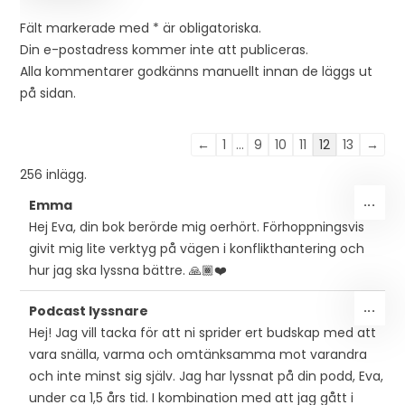
Fält markerade med * är obligatoriska.
Din e-postadress kommer inte att publiceras.
Alla kommentarer godkänns manuellt innan de läggs ut
på sidan.
Listnavigering
←
1
...
9
10
11
12
13
→
för
256 inlägg.
gästbok
SLÅ
...
Emma
PÅ/
Hej Eva, din bok berörde mig oerhört. Förhoppningsvis
DEN
givit mig lite verktyg på vägen i konflikthantering och
MET
hur jag ska lyssna bättre. 🙏🏾❤️
SLÅ
...
Podcast lyssnare
PÅ/
Hej! Jag vill tacka för att ni sprider ert budskap med att
DEN
vara snälla, varma och omtänksamma mot varandra
MET
och inte minst sig själv. Jag har lyssnat på din podd, Eva,
under ca 1,5 års tid. I kombination med att jag gått i