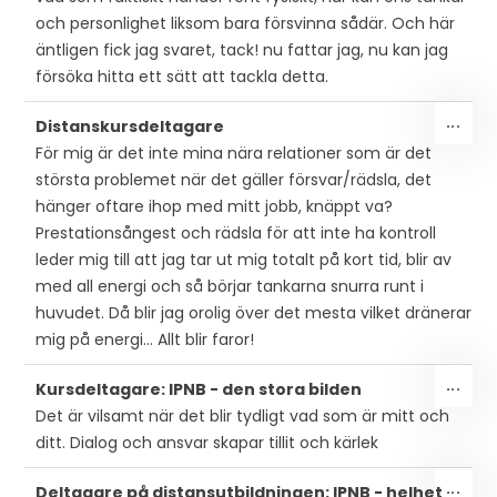
och personlighet liksom bara försvinna sådär. Och här
äntligen fick jag svaret, tack! nu fattar jag, nu kan jag
försöka hitta ett sätt att tackla detta.
SLÅ
...
Distanskursdeltagare
PÅ/
För mig är det inte mina nära relationer som är det
DEN
största problemet när det gäller försvar/rädsla, det
MET
hänger oftare ihop med mitt jobb, knäppt va?
Prestationsångest och rädsla för att inte ha kontroll
leder mig till att jag tar ut mig totalt på kort tid, blir av
med all energi och så börjar tankarna snurra runt i
huvudet. Då blir jag orolig över det mesta vilket dränerar
mig på energi... Allt blir faror!
SLÅ
...
Kursdeltagare: IPNB - den stora bilden
PÅ/
Det är vilsamt när det blir tydligt vad som är mitt och
DEN
ditt. Dialog och ansvar skapar tillit och kärlek
MET
SLÅ
...
Deltagare på distansutbildningen: IPNB - helhet