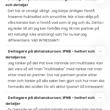
PÅ/
och detaljer
DEN
Det här är otroligt viktigt. Jag börjar äntligen förstå
MET
fraserna fruktsallad och smoothie. När vi kan skilja på
våra känslor kan vi förstå vad som är jag och du. Detta i
sig leder till att jag kan förhålla mig till min partner på
ett naturligt icke ansträngt sätt för nu kan jag
differentiera. VAD INTRESSANT!
SLÅ
...
Deltagare på distanskursen: IPNB - helhet och
PÅ/
detaljerna
DEN
Jag tänker på det Pat love nämnde om multitaska. Kan
MET
det vara så att man "multitaskar" med tankar när man
sitter med sin partner. Dvs när partnern pratar sitter
man och tänker på alla saker hen gjort och hur man ska
förmedla det istället för att aktivt lyssna? Så intressant!
SLÅ
...
Deltagare på distanskursen: IPNB - helhet och
PÅ/
detaljer
DEN
Du berörde en så otroligt känslig punkt hos mig, jag har
MET