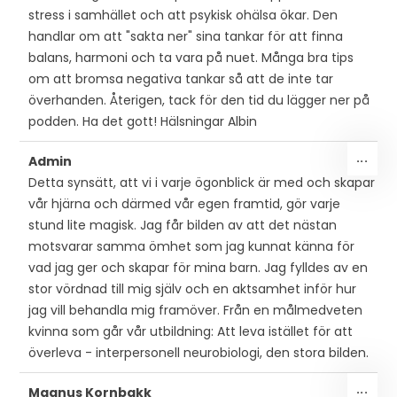
stress i samhället och att psykisk ohälsa ökar. Den
handlar om att "sakta ner" sina tankar för att finna
balans, harmoni och ta vara på nuet. Många bra tips
om att bromsa negativa tankar så att de inte tar
överhanden. Återigen, tack för den tid du lägger ner på
podden. Ha det gott! Hälsningar Albin
SLÅ
...
Admin
PÅ/
Detta synsätt, att vi i varje ögonblick är med och skapar
DEN
vår hjärna och därmed vår egen framtid, gör varje
MET
stund lite magisk. Jag får bilden av att det nästan
motsvarar samma ömhet som jag kunnat känna för
vad jag ger och skapar för mina barn. Jag fylldes av en
stor vördnad till mig själv och en aktsamhet inför hur
jag vill behandla mig framöver. Från en målmedveten
kvinna som går vår utbildning: Att leva istället för att
överleva - interpersonell neurobiologi, den stora bilden.
SLÅ
...
Magnus Kornbakk