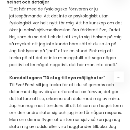
helhet och detaljer
DEN
"Det här med de fysiologiska försvaren är ju
MET
jättespännande. Att det inte är psykologiskt utan
fysiologiskt var helt nytt för mig. Att ha kunskap om det
ökar ju också självmedkänslan. Bra förklarat! Eva, Ordet
Nej, som du sa det fick det att knyta sig i halsen på mig
så mycket att jag inte kunde höra sättet du sa Ja på.
Jag fick lyssna på "jaet" efter en stund. Fick mig att
tänka på att det är inte meningsfullt att säga någon
positivt efter något negativt. det hör man inte ändå."
SLÅ
...
Kursdeltagare "10 steg till nya möjligheter"
PÅ/
Till Eva! Först vill jag tacka för att du så generös och
DEN
delar med dig av din/er erfarenhet av försvar, det gör
MET
det lättare att se, erkänna och dela med mig av mina.
Jag har nog mest tendens till att bli som en hagelstorm
om den andre sluter sig och jag inte får någon respons.
Men om denne flyger ut o stormar själv så kan jag nog
sluta mig av rädsla eller visa huggtänder tillbaka. Jag