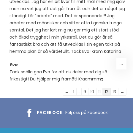
utvecklas. Jag har en bit kvar till mitt mål med mig själv
men nu vet jag att det går framåt och det är något jag
ständigt får "arbeta" med. Det är spännande!!! Jag
arbetar med människor och sitter ofta i ganska tunga
samtal. Det jag har lärt mig nu ger mig ett stort stöd
och ökad trygghet i min yrkesroll. Det du gör är så
fantastiskt bra och att få utvecklas i sin egen takt på
hemma plan är så värdefullt. Tack Eva! Kram Katarina
SLÅ
...
Eva
PÅ/
Tack snälla goa Eva för att du delar med dig så
DEN
frikostigt! Du hjälper mig framåt! Kraammm❣️
MET
Listnavigering
←
1
...
9
10
11
12
13
→
för
gästbok
FACEBOOK
Följ oss på Facebook