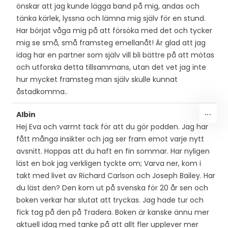
önskar att jag kunde lägga band på mig, andas och
tänka kärlek, lyssna och lämna mig själv för en stund.
Har börjat våga mig på att försöka med det och tycker
mig se små, små framsteg emellanåt! Är glad att jag
idag har en partner som själv vill bli bättre på att mötas
och utforska detta tillsammans, utan det vet jag inte
hur mycket framsteg man själv skulle kunnat
åstadkomma..
SLÅ
...
Albin
PÅ/
Hej Eva och varmt tack för att du gör podden. Jag har
DEN
fått många insikter och jag ser fram emot varje nytt
MET
avsnitt. Hoppas att du haft en fin sommar. Har nyligen
läst en bok jag verkligen tyckte om; Varva ner, kom i
takt med livet av Richard Carlson och Joseph Bailey. Har
du läst den? Den kom ut på svenska för 20 år sen och
boken verkar har slutat att tryckas. Jag hade tur och
fick tag på den på Tradera. Boken är kanske ännu mer
aktuell idag med tanke på att allt fler upplever mer