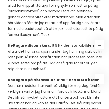
alltid förknippat stå upp för sig själv som att ta på sig
"armanikostymen" och hamna i försvar. Antingen
genom aggressivitet eller maktkamper. Men efter den
hör videon förstår jag nu att stå upp för sig själv är att
förmedla budskapet på ett mjukt sätt utan att ta på sig
"armanikostymen". Tack!
SLÅ
...
Deltagare distanskurs: IPNB - den stora bilden
PÅ/
Alltså, det här är så spännande! Jag har i mig själv och i
DEN
mitt jobb så länge förstått den här processen men inte
MET
kunnat sätta ord på allt. Jag är så glad för att du ger
mig dem nu! Tack 🙏🏻
SLÅ
...
Deltagare på distanskurs: IPNB - den stora bilden
PÅ/
Den här modulen har varit så viktig för mig. Jag förstår
DEN
verkligen varför jag hamnar i fara och hotkänsla ibland.
MET
Det blir så mycket lättare att hantera och det blir inte
lika farligt när jag kan se det utifrån. Det slår mig också