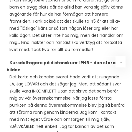
vilken viktig roll vi vuxna har som föräldrar. Att ge sina
barn en trygg plats där de alltid kan vara sig själv känns
avgörande för hur de har förmågan att hantera
framtiden. Tänk också att det skulle ta 45 år att bli av
med "läskiga" känslor så fort någon låter arg eller har
kalla ögon. Det sitter inte hos mig, men det handlar om
mig... Fina insikter och fantastiska verktyg att fortsätta
livet med. Tack Eva för allt du förmedlar!
SLÅ
...
Kursdeltagare på distanskurs: IPNB - den stora
PÅ/
bilden
DEN
Det korta och koncisa svaret hade varit ett rungande
MET
JA, Jag LOVAR! och det säger jag! Men, ett sådant svar
skulle vara INKOMPLETT utan att skriva det som berör
mig av vår överenskommelse. När jag läste första
punkten på denna överenskommelse blev jag så berörd
att tårarna rann genom kinderna. Jag kom i kontakt
med mitt eget värde och omsorgen till mig själv,
SJÄLVKÄRLEK helt enkelt. Jag tar kärnan av det som