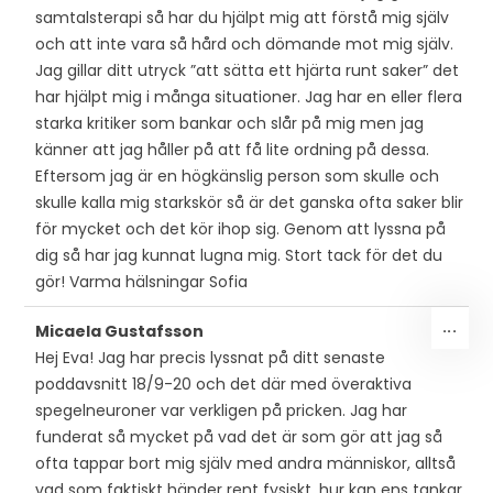
samtalsterapi så har du hjälpt mig att förstå mig själv
och att inte vara så hård och dömande mot mig själv.
Jag gillar ditt utryck ”att sätta ett hjärta runt saker” det
har hjälpt mig i många situationer. Jag har en eller flera
starka kritiker som bankar och slår på mig men jag
känner att jag håller på att få lite ordning på dessa.
Eftersom jag är en högkänslig person som skulle och
skulle kalla mig starkskör så är det ganska ofta saker blir
för mycket och det kör ihop sig. Genom att lyssna på
dig så har jag kunnat lugna mig. Stort tack för det du
gör! Varma hälsningar Sofia
SLÅ
...
Micaela Gustafsson
PÅ/
Hej Eva! Jag har precis lyssnat på ditt senaste
DEN
poddavsnitt 18/9-20 och det där med överaktiva
MET
spegelneuroner var verkligen på pricken. Jag har
funderat så mycket på vad det är som gör att jag så
ofta tappar bort mig själv med andra människor, alltså
vad som faktiskt händer rent fysiskt, hur kan ens tankar