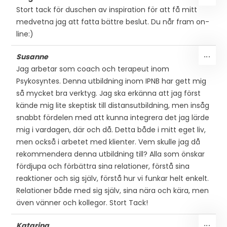
PÅ/
Stort tack för duschen av inspiration för att få mitt
DEN
medvetna jag att fatta bättre beslut. Du når fram on-
MET
line:)
SLÅ
...
Susanne
PÅ/
Jag arbetar som coach och terapeut inom
DEN
Psykosyntes. Denna utbildning inom IPNB har gett mig
MET
så mycket bra verktyg. Jag ska erkänna att jag först
kände mig lite skeptisk till distansutbildning, men insåg
snabbt fördelen med att kunna integrera det jag lärde
mig i vardagen, där och då. Detta både i mitt eget liv,
men också i arbetet med klienter. Vem skulle jag då
rekommendera denna utbildning till? Alla som önskar
fördjupa och förbättra sina relationer, förstå sina
reaktioner och sig själv, förstå hur vi funkar helt enkelt.
Relationer både med sig själv, sina nära och kära, men
även vänner och kollegor. Stort Tack!
SLÅ
...
Katarina