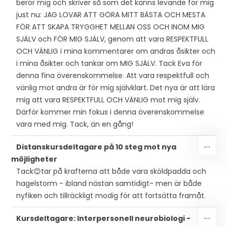
berör mig och skriver så som det känns levande för mig
just nu: JAG LOVAR ATT GÖRA MITT BÄSTA OCH MESTA
FÖR ATT SKAPA TRYGGHET MELLAN OSS OCH INOM MIG
SJÄLV och FÖR MIG SJÄLV, genom att vara RESPEKTFULL
OCH VÄNLIG i mina kommentarer om andras åsikter och
i mina åsikter och tankar om MIG SJÄLV. Tack Eva för
denna fina överenskommelse. Att vara respektfull och
vänlig mot andra är för mig självklart. Det nya är att lära
mig att vara RESPEKTFULL OCH VÄNLIG mot mig själv.
Därför kommer min fokus i denna överenskommelse
vara med mig. Tack, än en gång!
SLÅ
...
Distanskursdeltagare på 10 steg mot nya
PÅ/
möjligheter
DEN
Tack😊tar på krafterna att både vara sköldpadda och
MET
hagelstorm - ibland nästan samtidigt- men är både
nyfiken och tillräckligt modig för att fortsätta framåt.
SLÅ
...
Kursdeltagare: Interpersonell neurobiologi -
PÅ/