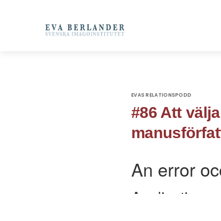
EVAS RELATIONSPODD
#86 Att välj
manusförfat
ATT VÄLJA GLÄDJE!