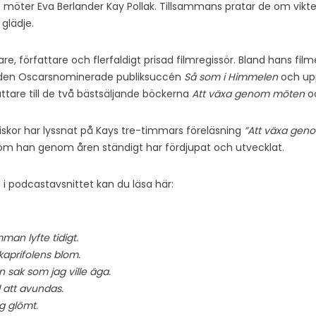
t möter Eva Berlander Kay Pollak. Tillsammans pratar de om vikt
glädje.
re, författare och flerfaldigt prisad filmregissör. Bland hans fi
den Oscarsnominerade publiksuccén
Så som i Himmelen
och up
attare till de två bästsäljande böckerna
Att växa genom möten
o
skor har lyssnat på Kays tre-timmars föreläsning
”Att växa gen
som han genom åren ständigt har fördjupat och utvecklat.
i podcastavsnittet kan du läsa här:
man lyfte tidigt.
 kaprifolens blom.
n sak som jag ville äga.
 att avundas.
g glömt.