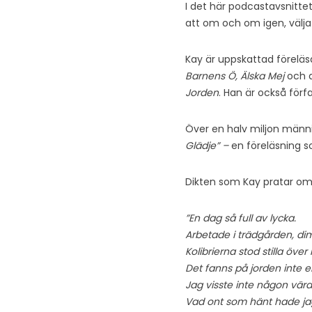
I det här podcastavsnitte
att om och om igen, välja 
Kay är uppskattad föreläsa
Barnens Ö, Älska Mej
och 
Jorden
. Han är också förf
Över en halv miljon männi
Glädje” –
en föreläsning 
Dikten som Kay pratar om 
”En dag så full av lycka.
Arbetade i trädgården, dim
Kolibrierna stod stilla över
Det fanns på jorden inte e
Jag visste inte någon värd
Vad ont som hänt hade ja