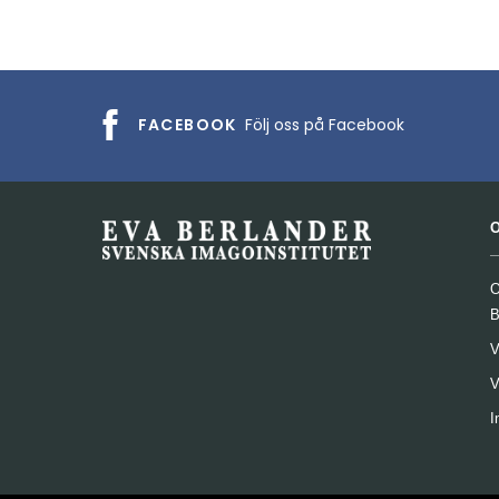
FACEBOOK
Följ oss på Facebook
O
B
V
V
I