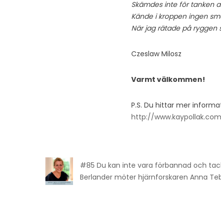
Skämdes inte för tanken att
Kände i kroppen ingen smä
När jag rätade på ryggen s
Czeslaw Milosz
Varmt välkommen!
P.S. Du hittar mer infor
http://www.kaypollak.co
#85 Du kan inte vara förbannad och tac
Berlander möter hjärnforskaren Anna Teb