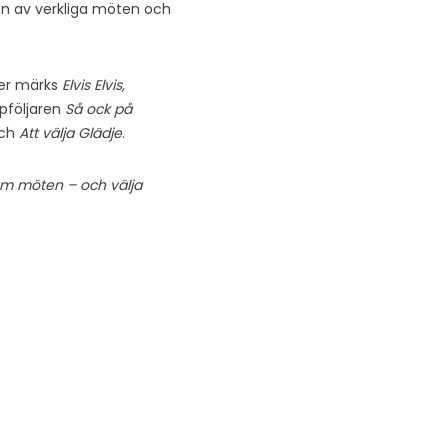
en av verkliga möten och
lmer märks
Elvis Elvis,
pföljaren
Så ock på
ch
Att välja Glädje
.
om möten – och välja