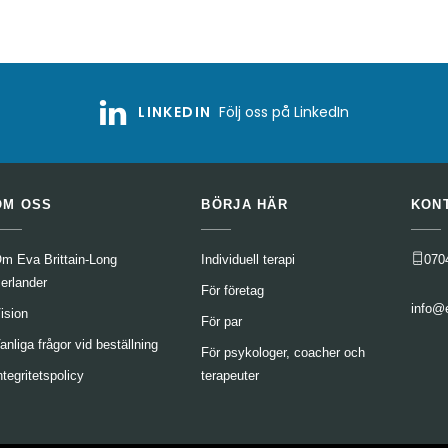
LINKEDIN
Följ oss på LinkedIn
OM OSS
BÖRJA HÄR
KON
m Eva Brittain-Long
Individuell terapi
070
erlander
För företag
info@
ision
För par
anliga frågor vid beställning
För psykologer, coacher och
ntegritetspolicy
terapeuter