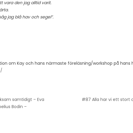
 vara den jag alltid varit.
rta.
åg jag blå hav och segel”.
mation om Kay och hans närmaste föreläsning/workshop på hans 
m/
ksam samtidigt – Eva
#87 Alla har vi ett stor
elius Bodin –