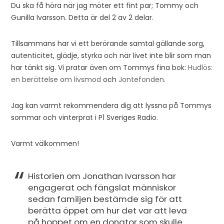
Du ska få höra när jag möter ett fint par; Tommy och
Gunilla Ivarsson. Detta är del 2 av 2 delar.
Tillsammans har vi ett berörande samtal gällande sorg,
autenticitet, glädje, styrka och när livet inte blir som man
har tänkt sig. Vi pratar även om Tommys fina bok:
Hudlös:
en berättelse om livsmod
och
Jontefonden
.
Jag kan varmt rekommendera dig att lyssna på Tommys
sommar och vinterprat i P1 Sveriges Radio.
Varmt välkommen!
Historien om Jonathan Ivarsson har
engagerat och fängslat människor
sedan familjen bestämde sig för att
berätta öppet om hur det var att leva
på hoppet om en donator som skulle