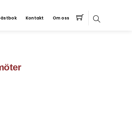
ästbok
Kontakt
Om oss
möter