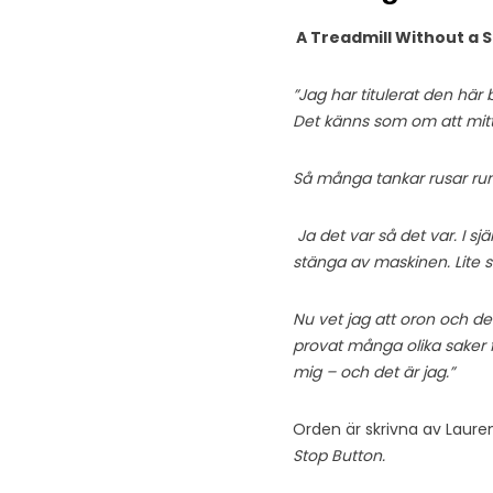
A Treadmill Without a 
”Jag har titulerat den här
Det känns som om att mitt 
Så många tankar rusar runt
Ja det var så det var. I 
stänga av maskinen. Lite s
Nu vet jag att oron och d
provat många olika saker 
mig – och det är jag.”
Orden är skrivna av Lauren
Stop Button.