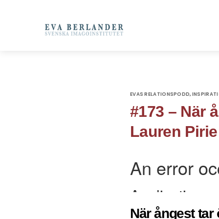
EVAS RELATIONSPODD
INSPIRAT
,
#173 – När å
Lauren Pirie
När ångest tar