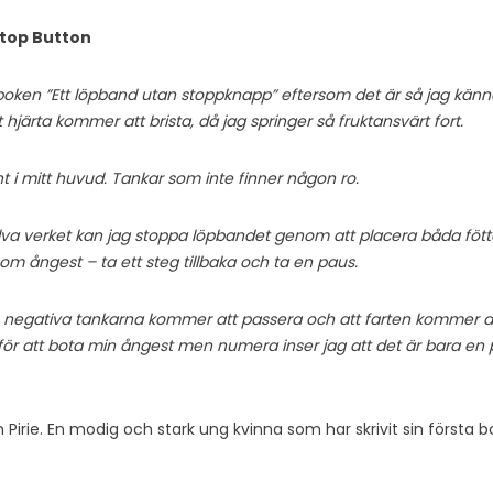
Stop Button
 boken ”Ett löpband utan stoppknapp” eftersom det är så jag känner
hjärta kommer att brista, då jag springer så fruktansvärt fort.
 i mitt huvud. Tankar som inte finner någon ro.
själva verket kan jag stoppa löpbandet genom att placera båda fö
om ångest – ta ett steg tillbaka och ta en paus.
e negativa tankarna kommer att passera och att farten kommer at
för att bota min ångest men numera inser jag att det är bara en
 Pirie. En modig och stark ung kvinna som har skrivit sin första b