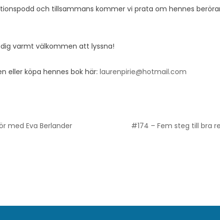
lationspodd och tillsammans kommer vi prata om hennes beröra
 dig varmt välkommen att lyssna!
n eller köpa hennes bok här:
laurenpirie@hotmail.com
rör med Eva Berlander
#174 – Fem steg till bra r