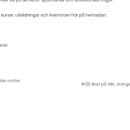
kriver du på din lista? Spännande och ansvarsfulla frågor.
a kurser, utbildningar och livemöten här på hemsidan:
sna!
ander möter
#135 Brist på tillit, st