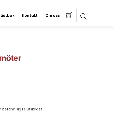
ästbok
Kontakt
Om oss
 möter
 befann sig i slutskedet