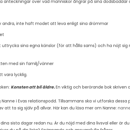
föra anteckningar över vad människor ångrar på sina dödsbäddar
 av andra, inte haft modet att leva enligt sina drömmar
et
t uttrycka sina egna känslor (för att hålla sams) och ha nöjt s
akten med sin familj/vänner
tt vara lycklig.
oken:
Konsten att bli äldre.
En viktig och berörande bok skriven
 Nanne i Evas relationspodd. Tillsammans ska vi utforska dessa p
 att ta sig själv på allvar. Här kan du läsa mer om Nanne:
nanne
dina sista dagar redan nu. Är du nöjd med dina livsval eller är du 