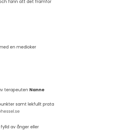
 och fann att det framför
ig med en medioker
 av terapeuten
Nanne
unkter samt lekfullt prata
hessel.se
fylld av ånger eller