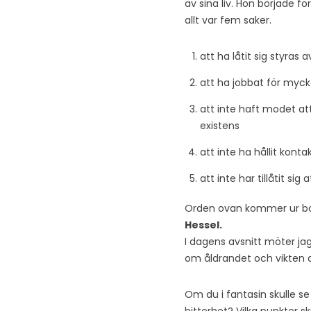
av sina liv. Hon började 
allt var fem saker.
att ha låtit sig styras
att ha jobbat för myck
att inte haft modet at
existens
att inte ha hållit kont
att inte har tillåtit sig a
Orden ovan kommer ur b
Hessel.
I dagens avsnitt möter jag
om åldrandet och vikten av
Om du i fantasin skulle se 