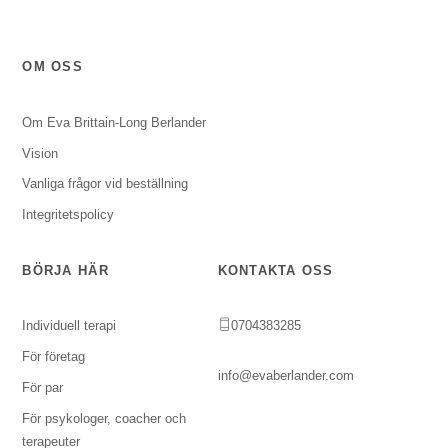
OM OSS
Om Eva Brittain-Long Berlander
Vision
Vanliga frågor vid beställning
Integritetspolicy
BÖRJA HÄR
KONTAKTA OSS
Individuell terapi
0704383285
För företag
info@evaberlander.com
För par
För psykologer, coacher och
terapeuter