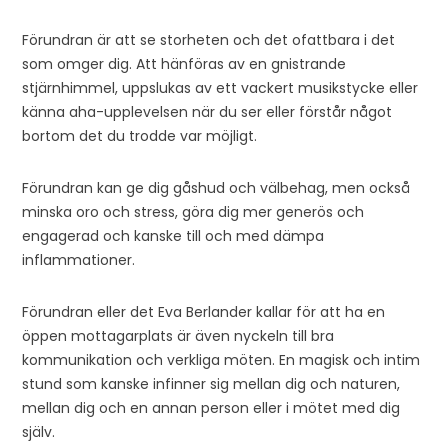
FÖRUNDRANSEFFEKTEN – SARA HAMMARKRANTZ
Förundran är att se storheten och det ofattbara i det
som omger dig. Att hänföras av en gnistrande
stjärnhimmel, uppslukas av ett vackert musikstycke eller
känna aha-upplevelsen när du ser eller förstår något
bortom det du trodde var möjligt.
Förundran kan ge dig gåshud och välbehag, men också
minska oro och stress, göra dig mer generös och
engagerad och kanske till och med dämpa
inflammationer.
Förundran eller det Eva Berlander kallar för att ha en
öppen mottagarplats är även nyckeln till bra
kommunikation och verkliga möten.
En magisk och intim
stund som kanske infinner sig mellan dig och naturen,
mellan dig och en annan person eller i mötet med dig
själv.